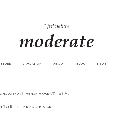
ホ
ー
ム
STORE
GRADATION
ABOUT
BLOG
NEWS
GO HOODIE #UN｜THE NORTH FACE 入荷しました。
年4月18日
THE NORTH FACE