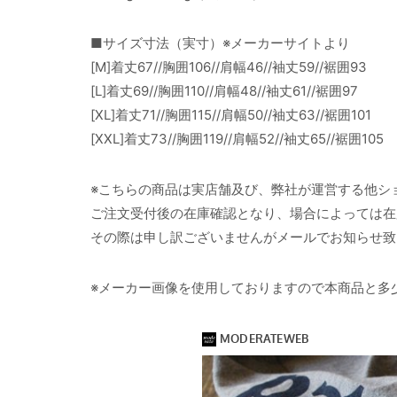
■サイズ寸法（実寸）※メーカーサイトより
[M]着丈67//胸囲106//肩幅46//袖丈59//裾囲93
[L]着丈69//胸囲110//肩幅48//袖丈61//裾囲97
[XL]着丈71//胸囲115//肩幅50//袖丈63//裾囲101
[XXL]着丈73//胸囲119//肩幅52//袖丈65//裾囲105
※こちらの商品は実店舗及び、弊社が運営する他シ
ご注文受付後の在庫確認となり、場合によっては在
その際は申し訳ございませんがメールでお知らせ致
※メーカー画像を使用しておりますので本商品と多