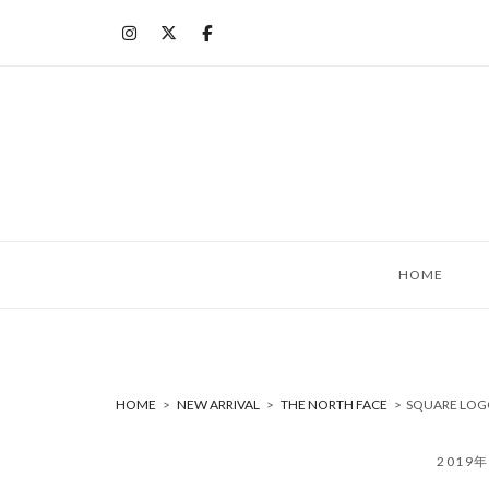
コ
ン
テ
ン
ツ
へ
ス
キ
ッ
HOME
プ
HOME
>
NEW ARRIVAL
>
THE NORTH FACE
>
SQUARE LO
2019