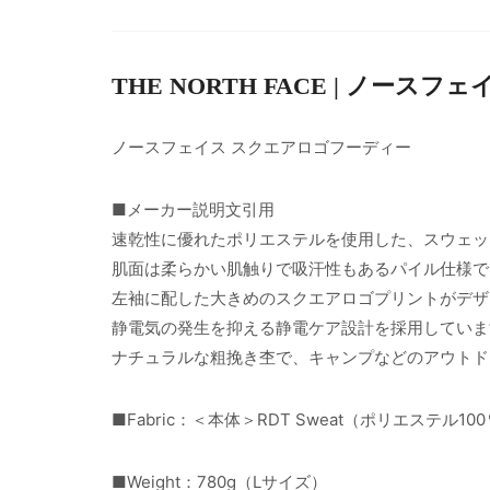
THE NORTH FACE | ノースフェ
ノースフェイス スクエアロゴフーディー
■メーカー説明文引用
速乾性に優れたポリエステルを使用した、スウェッ
肌面は柔らかい肌触りで吸汗性もあるパイル仕様で
左袖に配した大きめのスクエアロゴプリントがデザ
静電気の発生を抑える静電ケア設計を採用していま
ナチュラルな粗挽き杢で、キャンプなどのアウトド
■Fabric：＜本体＞RDT Sweat（ポリエステル10
■Weight：780g（Lサイズ）