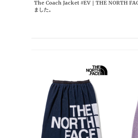
The Coach Jacket #EV｜THE NORTH F
ました。
ナ
ビ
ゲ
ー
シ
ョ
ン