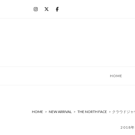
コ
ン
テ
ン
ツ
へ
ス
キ
ッ
HOME
プ
HOME
>
NEW ARRIVAL
>
THE NORTH FACE
>
クラウドジャ
2018