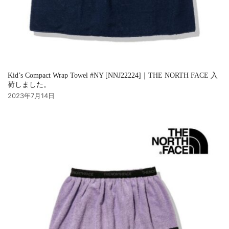
Kid’s Compact Wrap Towel #NY [NNJ22224]｜THE NORTH FACE 入
荷しました。
2023年7月14日