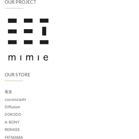
OUR PROJECT
OUR STORE
着楽
cocorozashi
Diffusion
DOKODO
A-BONY
RERAISE
FATMAMA