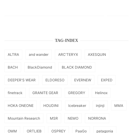
TAG-INDEX
ALTRA
and wander
ARC'TERYX
AXESQUIN
BACH
BlackDiamond
BLACK DIAMOND
DEEPER'S WEAR
ELDORESO
EVERNEW
EXPED
finetrack
GRANITE GEAR
GREGORY
Helinox
HOKA ONEONE
HOUDINI
Icebreaker
injinji
MMA
Mountain Research
MSR
NEMO
NORRONA
OMM
ORTLIEB
OSPREY
PaaGo
patagonia