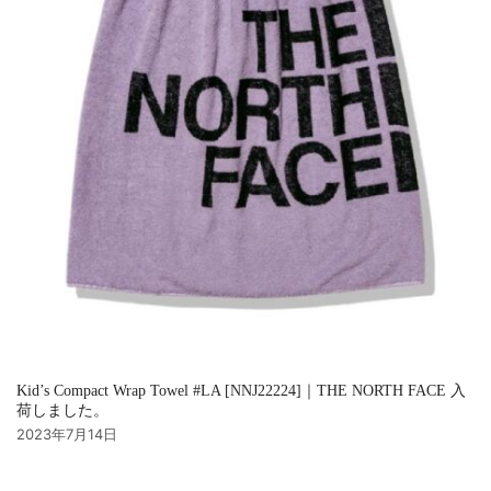
Kid’s Compact Wrap Towel #LA [NNJ22224]｜THE NORTH FACE 入
荷しました。
2023年7月14日