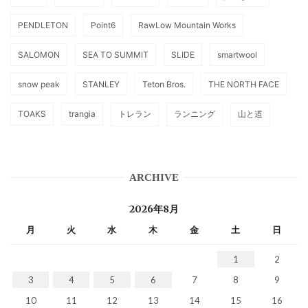
PENDLETON
Point6
RawLow Mountain Works
SALOMON
SEA TO SUMMIT
SLIDE
smartwool
snow peak
STANLEY
Teton Bros.
THE NORTH FACE
TOAKS
trangia
トレラン
ランニング
山と道
ARCHIVE
2026年8月
月
火
水
木
金
土
日
1
2
3
4
5
6
7
8
9
10
11
12
13
14
15
16