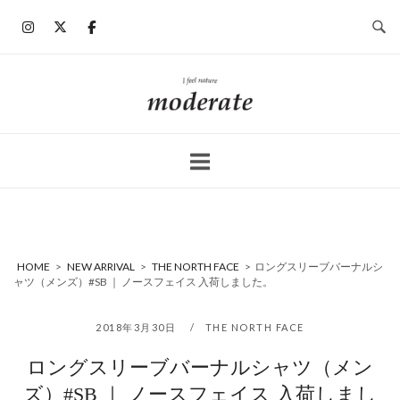
コ
ン
テ
ン
ホ
ツ
ー
へ
ム
ス
キ
ッ
プ
HOME
>
NEW ARRIVAL
>
THE NORTH FACE
>
ロングスリーブバーナルシ
ャツ（メンズ）#SB ｜ ノースフェイス 入荷しました。
2018年3月30日
THE NORTH FACE
ロングスリーブバーナルシャツ（メン
ズ）#SB ｜ ノースフェイス 入荷しまし