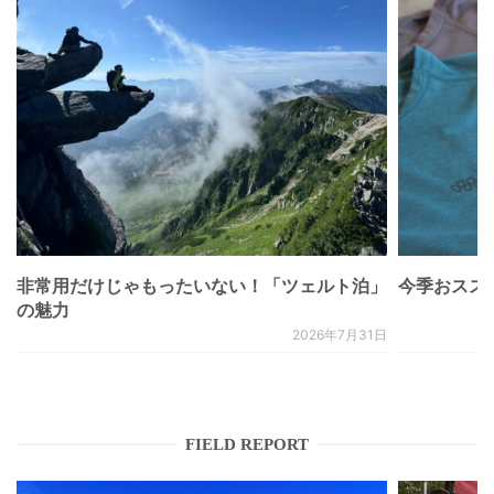
非常用だけじゃもったいない！「ツェルト泊」
今季おススメベ
の魅力
2026年7月31日
FIELD REPORT