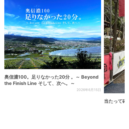
奥信濃100。足りなかった20分 。～ Beyond
the Finish Line そして、次へ。～
2026年6月15日
当たって砕け