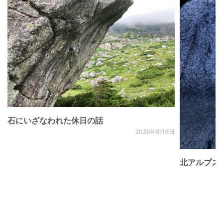
石にいざなわれた休日の話
2026年8月6日
北アルプス