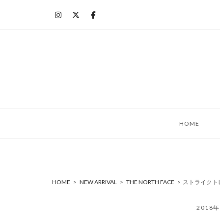
コ
ン
テ
ン
ツ
へ
ス
キ
ッ
HOME
プ
HOME
>
NEW ARRIVAL
>
THE NORTH FACE
>
ストライクトレ
2018