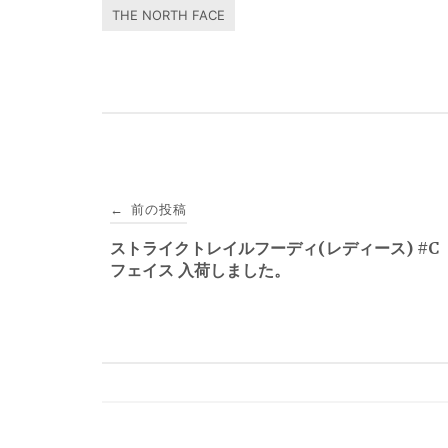
THE NORTH FACE
投
前の投稿
←
稿
ストライクトレイルフーディ(レディース) #C 
フェイス 入荷しました。
ナ
ビ
ゲ
ー
シ