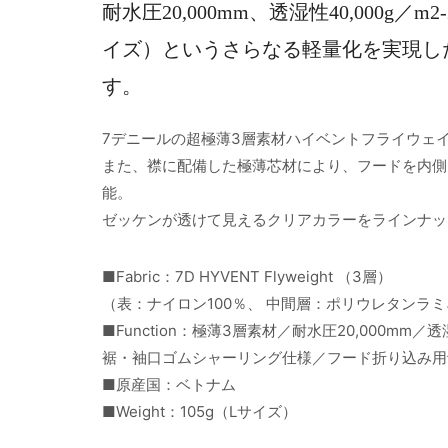
耐水圧20,000mm、透湿性40,000g／
イズ）というさらなる軽量化を実現したT
す。
7デニールの超極薄3層素材ハイベントフライウェ
また、襟に配備した極薄芯材により、フードを内側
能。
ゼッケンが透けて見えるクリアカラーをラインナッ
■Fabric：7D HYVENT Flyweight （3層）
（表：ナイロン100％、 中間層：ポリウレタンラミ
■Function：極薄3層素材／耐水圧20,000mm／
裾・袖口ゴムシャーリング仕様／フード折り込み用
■原産国：ベトナム
■Weight：105g（Lサイズ）