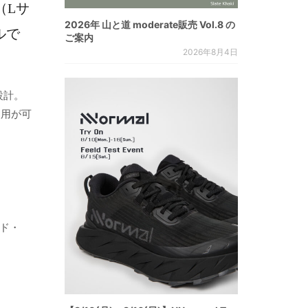
（Lサ
2026年 山と道 moderate販売 Vol.8 の
ルで
ご案内
2026年8月4日
設計。
使用が可
ード・