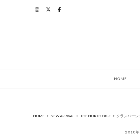
コ
ン
テ
ン
ツ
へ
ス
キ
ッ
HOME
プ
HOME
>
NEW ARRIVAL
>
THE NORTH FACE
>
クランバーショ
2018