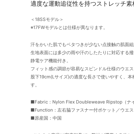
適度な運動追従性を持つストレッチ素
＜18SSモデル＞
※17FWモデルとは仕様が異なります。
汗をかいた肌でもベタつきが少ない点接触の肌面組
生地表面には多少の雨や汗のしたたりに対応する撥
静電ケア機能付き。
フィット感の調節が容易なスピンドル仕様のウエス
股下19cm(Lサイズ)の適度な長さで使いやすく
す。
■Fabric：Nylon Flex Doubleweave Rip
■Function：左右脇ファスナー付ポケット／ウ
■原産国：中国