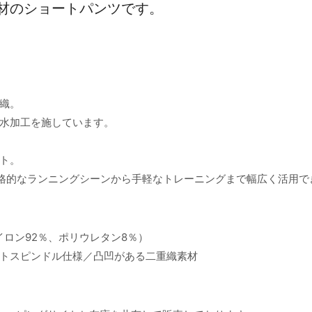
材のショートパンツです。
織。
水加工を施しています。
ト。
、本格的なランニングシーンから手軽なトレーニングまで幅広く活用で
stop（ナイロン92％、ポリウレタン8％）
エストスピンドル仕様／凸凹がある二重織素材