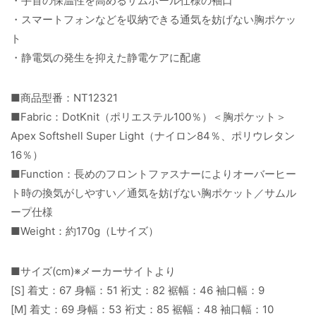
・手首の保温性を高めるサムホール仕様の袖口
・スマートフォンなどを収納できる通気を妨げない胸ポケッ
ト
・静電気の発生を抑えた静電ケアに配慮
■商品型番：NT12321
■Fabric：DotKnit（ポリエステル100％）＜胸ポケット＞
Apex Softshell Super Light（ナイロン84％、ポリウレタン
16％）
■Function：長めのフロントファスナーによりオーバーヒー
ト時の換気がしやすい／通気を妨げない胸ポケット／サムル
ープ仕様
■Weight：約170g（Lサイズ）
■サイズ(cm)※メーカーサイトより
[S] 着丈：67 身幅：51 裄丈：82 裾幅：46 袖口幅：9
[M] 着丈：69 身幅：53 裄丈：85 裾幅：48 袖口幅：10