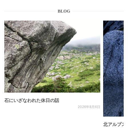
BLOG
石にいざなわれた休日の話
2026年8月6日
北アルプス