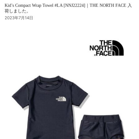
Kid’s Compact Wrap Towel #LA [NNJ22224]｜THE NORTH FACE 入
荷しました。
2023年7月14日