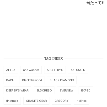
当たって砕け
TAG-INDEX
ALTRA
and wander
ARC'TERYX
AXESQUIN
BACH
BlackDiamond
BLACK DIAMOND
DEEPER'S WEAR
ELDORESO
EVERNEW
EXPED
finetrack
GRANITE GEAR
GREGORY
Helinox