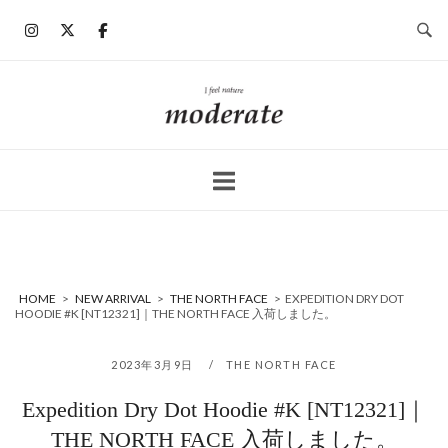
コ
ン
テ
ン
ホ
ツ
ー
へ
ム
ス
キ
ッ
プ
HOME
>
NEW ARRIVAL
>
THE NORTH FACE
>
EXPEDITION DRY DOT
HOODIE #K [NT12321]｜THE NORTH FACE 入荷しました。
2023年3月9日
THE NORTH FACE
Expedition Dry Dot Hoodie #K [NT12321]｜
THE NORTH FACE 入荷しました。