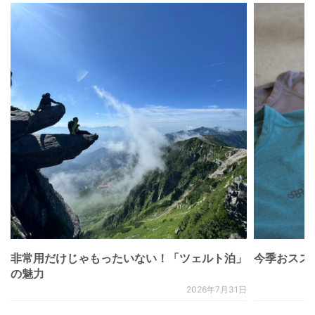
非常用だけじゃもったいない！「ツェルト泊」
今季おススメベ
の魅力
2026年7月31日