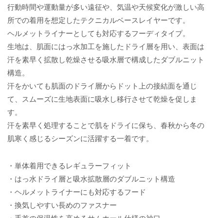
行動時間や運動量が多い遠征や、気温や天候変化が激しい高
所での着用を想定したテクニカルベースレイヤーです。
ヘルメットライナーとしても対応するフーディタイプ。
生地は、肌面にはっ水加工を施したドライ層を用い、表面は
汗を素早く拡散し乾燥させる吸水層で構成したダブルニット
構造。
汗をかいても肌面のドライ層からドット上の接結面を通じ
て、スムーズに生地表面に吸水し移行させて乾燥を促しま
す。
汗を素早く処理することで肌をドライに保ち、春秋から冬の
肌寒く感じるシーズンに活躍する一着です。
・単体着用できるレギュラーフィット
・はっ水ドライ層と吸水拡散層のダブルニット構造
・ヘルメットライナーにも対応するフード
・換気しやすい長めのファスナー