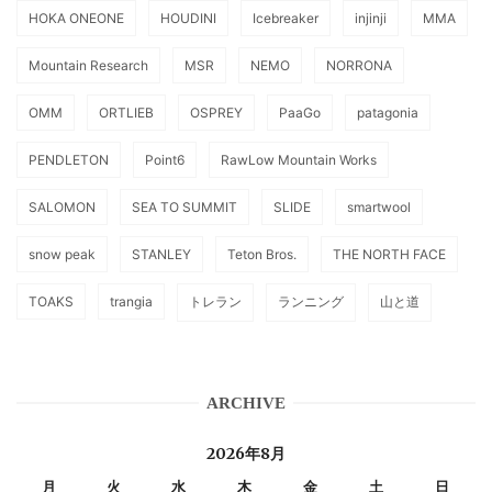
HOKA ONEONE
HOUDINI
Icebreaker
injinji
MMA
Mountain Research
MSR
NEMO
NORRONA
OMM
ORTLIEB
OSPREY
PaaGo
patagonia
PENDLETON
Point6
RawLow Mountain Works
SALOMON
SEA TO SUMMIT
SLIDE
smartwool
snow peak
STANLEY
Teton Bros.
THE NORTH FACE
TOAKS
trangia
トレラン
ランニング
山と道
ARCHIVE
2026年8月
月
火
水
木
金
土
日