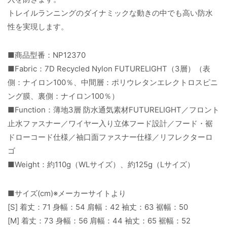
トレイルランニングのダイナミックな動きの中でも高い防水
性を実現します。
■商品型番：NP12370
■Fabric：7D Recycled Nylon FUTURELIGHT（3層）（表
側：ナイロン100％、中間層：ポリウレタンエレクトロスピニ
ング膜、裏側：ナイロン100％）
■Function：薄地3層 防水通気素材FUTURELIGHT／フロント
止水ファスナー／ワイヤー入り立体フード設計／フード・裾
ドローコード仕様／袖口面ファスナー仕様／リフレクターロ
ゴ
■Weight：約110g（WLサイズ）、約125g（Lサイズ）
■サイズ(cm)※メーカーサイトより
[S] 着丈：71 身幅：54 肩幅：42 袖丈：63 裾幅：50
[M] 着丈：73 身幅：56 肩幅：44 袖丈：65 裾幅：52