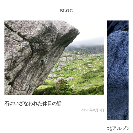
BLOG
石にいざなわれた休日の話
2026年8月6日
北アルプス