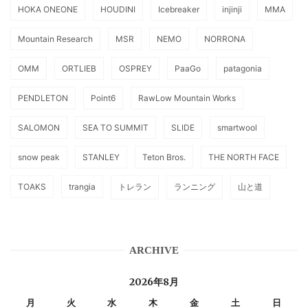
HOKA ONEONE
HOUDINI
Icebreaker
injinji
MMA
Mountain Research
MSR
NEMO
NORRONA
OMM
ORTLIEB
OSPREY
PaaGo
patagonia
PENDLETON
Point6
RawLow Mountain Works
SALOMON
SEA TO SUMMIT
SLIDE
smartwool
snow peak
STANLEY
Teton Bros.
THE NORTH FACE
TOAKS
trangia
トレラン
ランニング
山と道
ARCHIVE
2026年8月
月
火
水
木
金
土
日