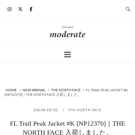
コ
ン
テ
ン
ホ
ツ
ー
へ
ム
ス
キ
ッ
プ
HOME
>
NEW ARRIVAL
>
THE NORTH FACE
>
FL TRAIL PEAK JACKET #K
[NP12370]｜THE NORTH FACE 入荷しました。
2023年3月9日
THE NORTH FACE
FL Trail Peak Jacket #K [NP12370]｜THE
NORTH FACE 入荷しました。