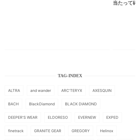
当たって砕け
TAG-INDEX
ALTRA
and wander
ARC'TERYX
AXESQUIN
BACH
BlackDiamond
BLACK DIAMOND
DEEPER'S WEAR
ELDORESO
EVERNEW
EXPED
finetrack
GRANITE GEAR
GREGORY
Helinox