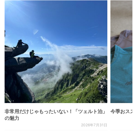
非常用だけじゃもったいない！「ツェルト泊」
今季おススメベ
の魅力
2026年7月31日