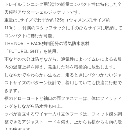
トレイルランニング用設計の軽量コンパクト性に特化した全
天候型アウターシェルジャケットです。
重量はLサイズでわずか約125g（ウィメンズLサイズ約
110g）、付属のスタッフサックに手のひらサイズに収納して
コンパクトに携行が可能。
THE NORTH FACE独自開発の通気防水素材
「FUTURELIGHT」を使用。
雨などの水分は防ぎながら、通気性によってムレによる衣服
内の温度上昇を抑え、発生した熱を積極的に放出します。
しなやかでやわらかい生地と、走るときにバタつかないジャ
ストサイズのパターン設計で、着用していても快適に行動で
きます。
裾のドローコードと袖口の面ファスナーは、体にフィッティ
ングをしながら防水性も向上。
ツバが自立するワイヤー入り立体フードは、フィット感を調
整できるアジャストコードを備え、上からも横からも雨の浸
入を防ぎます。