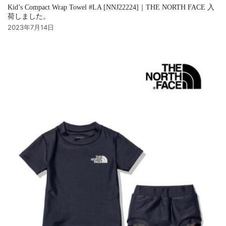
Kid’s Compact Wrap Towel #LA [NNJ22224]｜THE NORTH FACE 入
荷しました。
2023年7月14日