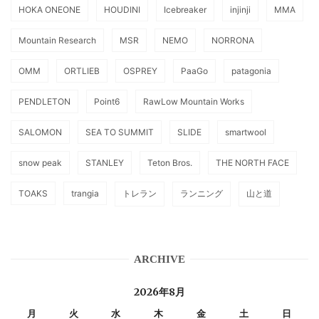
HOKA ONEONE
HOUDINI
Icebreaker
injinji
MMA
Mountain Research
MSR
NEMO
NORRONA
OMM
ORTLIEB
OSPREY
PaaGo
patagonia
PENDLETON
Point6
RawLow Mountain Works
SALOMON
SEA TO SUMMIT
SLIDE
smartwool
snow peak
STANLEY
Teton Bros.
THE NORTH FACE
TOAKS
trangia
トレラン
ランニング
山と道
ARCHIVE
2026年8月
月
火
水
木
金
土
日