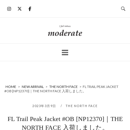
コ
ン
テ
ン
ホ
ツ
ー
へ
ム
ス
キ
ッ
プ
HOME
>
NEW ARRIVAL
>
THE NORTH FACE
>
FL TRAIL PEAK JACKET
#OB [NP12370]｜THE NORTH FACE 入荷しました。
2023年3月9日
THE NORTH FACE
FL Trail Peak Jacket #OB [NP12370]｜THE
NORTH FACE 入荷しました。