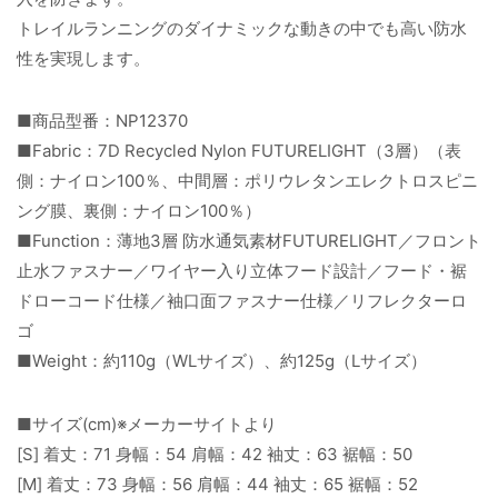
トレイルランニングのダイナミックな動きの中でも高い防水
性を実現します。
■商品型番：NP12370
■Fabric：7D Recycled Nylon FUTURELIGHT（3層）（表
側：ナイロン100％、中間層：ポリウレタンエレクトロスピニ
ング膜、裏側：ナイロン100％）
■Function：薄地3層 防水通気素材FUTURELIGHT／フロント
止水ファスナー／ワイヤー入り立体フード設計／フード・裾
ドローコード仕様／袖口面ファスナー仕様／リフレクターロ
ゴ
■Weight：約110g（WLサイズ）、約125g（Lサイズ）
■サイズ(cm)※メーカーサイトより
[S] 着丈：71 身幅：54 肩幅：42 袖丈：63 裾幅：50
[M] 着丈：73 身幅：56 肩幅：44 袖丈：65 裾幅：52