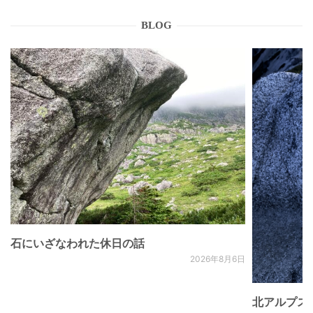
BLOG
石にいざなわれた休日の話
2026年8月6日
北アルプス