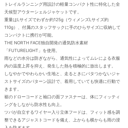
トレイルランニング用設計の軽量コンパクト性に特化した全
天候型アウターシェルジャケットです。
重量はLサイズでわずか約125g（ウィメンズLサイズ約
110g）、付属のスタッフサックに手のひらサイズに収納して
コンパクトに携行が可能。
THE NORTH FACE独自開発の通気防水素材
「FUTURELIGHT」を使用。
雨などの水分は防ぎながら、通気性によってムレによる衣服
内の温度上昇を抑え、発生した熱を積極的に放出します。
しなやかでやわらかい生地と、走るときにバタつかないジャ
ストサイズのパターン設計で、着用していても快適に行動で
きます。
裾のドローコードと袖口の面ファスナーは、体にフィッティ
ングをしながら防水性も向上。
ツバが自立するワイヤー入り立体フードは、フィット感を調
整できるアジャストコードを備え、上からも横からも雨の浸
入を防ぎます。