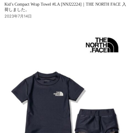
Kid’s Compact Wrap Towel #LA [NNJ22224]｜THE NORTH FACE 入
荷しました。
2023年7月14日