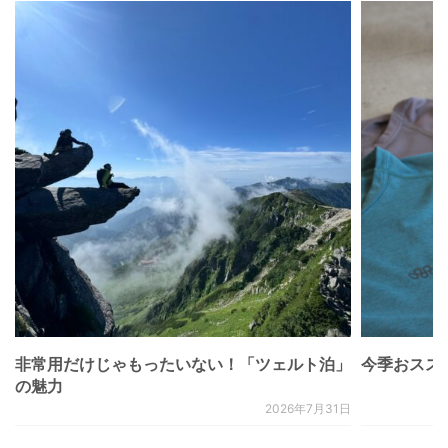
非常用だけじゃもったいない！「ツェルト泊」
今季おススメベ
の魅力
2026年7月31日