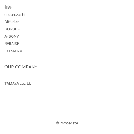
着楽
cocorozashi
Diffusion
DOKODO
A-BONY
RERAISE
FATMAMA
OUR COMPANY
TAMAYA co.,ltd.
© moderate