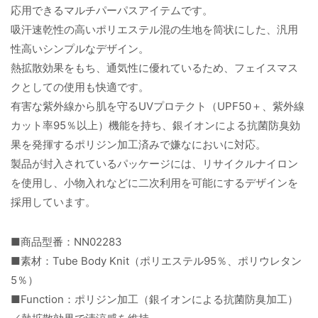
応用できるマルチパーパスアイテムです。
吸汗速乾性の高いポリエステル混の生地を筒状にした、汎用
性高いシンプルなデザイン。
熱拡散効果をもち、通気性に優れているため、フェイスマス
クとしての使用も快適です。
有害な紫外線から肌を守るUVプロテクト（UPF50＋、紫外線
カット率95％以上）機能を持ち、銀イオンによる抗菌防臭効
果を発揮するポリジン加工済みで嫌なにおいに対応。
製品が封入されているパッケージには、リサイクルナイロン
を使用し、小物入れなどに二次利用を可能にするデザインを
採用しています。
■商品型番：NN02283
■素材：Tube Body Knit（ポリエステル95％、ポリウレタン
5％）
■Function：ポリジン加工（銀イオンによる抗菌防臭加工）