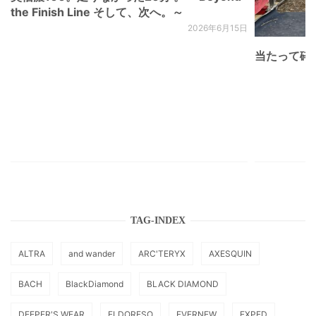
the Finish Line そして、次へ。～
2026年6月15日
当たって砕け
TAG-INDEX
ALTRA
and wander
ARC'TERYX
AXESQUIN
BACH
BlackDiamond
BLACK DIAMOND
DEEPER'S WEAR
ELDORESO
EVERNEW
EXPED