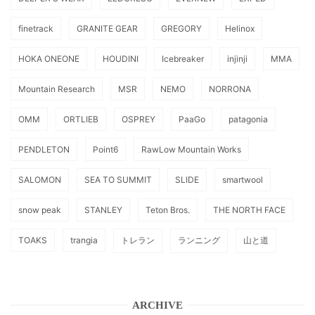
finetrack
GRANITE GEAR
GREGORY
Helinox
HOKA ONEONE
HOUDINI
Icebreaker
injinji
MMA
Mountain Research
MSR
NEMO
NORRONA
OMM
ORTLIEB
OSPREY
PaaGo
patagonia
PENDLETON
Point6
RawLow Mountain Works
SALOMON
SEA TO SUMMIT
SLIDE
smartwool
snow peak
STANLEY
Teton Bros.
THE NORTH FACE
TOAKS
trangia
トレラン
ランニング
山と道
ARCHIVE