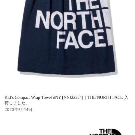
Kid’s Compact Wrap Towel #NY [NNJ22224]｜THE NORTH FACE 入
荷しました。
2023年7月14日