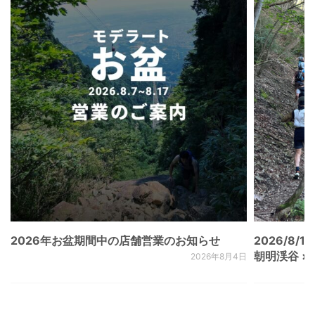
2026年お盆期間中の店舗営業のお知らせ
2026/8/15
朝明渓谷 × N
2026年8月4日