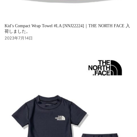
Kid’s Compact Wrap Towel #LA [NNJ22224]｜THE NORTH FACE 入
荷しました。
2023年7月14日