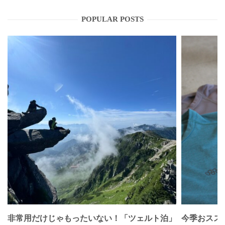
POPULAR POSTS
非常用だけじゃもったいない！「ツェルト泊」
今季おススメベ