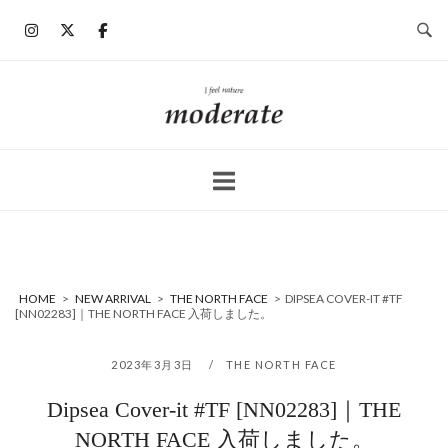
コ
ン
テ
ン
ホ
ツ
ー
へ
ム
ス
キ
ッ
プ
HOME
>
NEW ARRIVAL
>
THE NORTH FACE
>
DIPSEA COVER-IT #TF
[NN02283]｜THE NORTH FACE 入荷しました。
2023年3月3日
THE NORTH FACE
Dipsea Cover-it #TF [NN02283]｜THE
NORTH FACE 入荷しました。