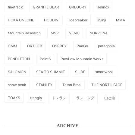
finetrack
GRANITE GEAR
GREGORY
Helinox
HOKA ONEONE
HOUDINI
Icebreaker
injinji
MMA
Mountain Research
MSR
NEMO
NORRONA
OMM
ORTLIEB
OSPREY
PaaGo
patagonia
PENDLETON
Point6
RawLow Mountain Works
SALOMON
SEA TO SUMMIT
SLIDE
smartwool
snow peak
STANLEY
Teton Bros.
THE NORTH FACE
TOAKS
trangia
トレラン
ランニング
山と道
ARCHIVE