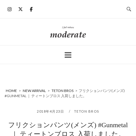
コ
ン
テ
ン
ホ
ツ
ー
へ
ム
ス
キ
ッ
プ
HOME
>
NEW ARRIVAL
>
TETON BROS
>
フリクションパンツ(メンズ)
#GUNMETAL ｜ ティートンブロス 入荷しました。
2018年4月23日
TETON BROS
フリクションパンツ(メンズ) #Gunmetal
｜ ティートンブロス 入荷しました。