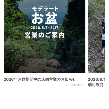
2026年お盆期間中の店舗営業のお知らせ
2026/8/15
朝明渓谷 × N
2026年8月4日