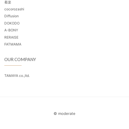
着楽
cocorozashi
Diffusion
DOKODO
A-BONY
RERAISE
FATMAMA
OUR COMPANY
TAMAYA co.,ltd.
© moderate