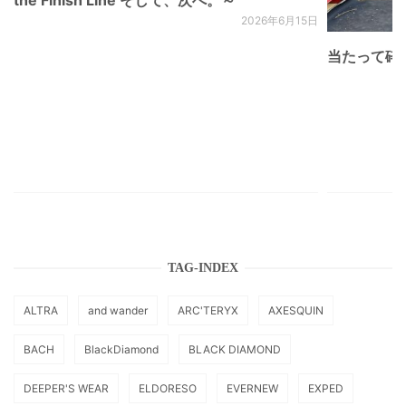
2026年6月15日
当たって砕け
TAG-INDEX
ALTRA
and wander
ARC'TERYX
AXESQUIN
BACH
BlackDiamond
BLACK DIAMOND
DEEPER'S WEAR
ELDORESO
EVERNEW
EXPED