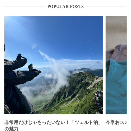
POPULAR POSTS
非常用だけじゃもったいない！「ツェルト泊」
今季おススメベ
の魅力