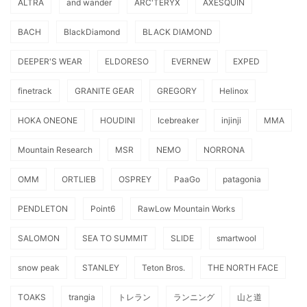
ALTRA
and wander
ARC'TERYX
AXESQUIN
BACH
BlackDiamond
BLACK DIAMOND
DEEPER'S WEAR
ELDORESO
EVERNEW
EXPED
finetrack
GRANITE GEAR
GREGORY
Helinox
HOKA ONEONE
HOUDINI
Icebreaker
injinji
MMA
Mountain Research
MSR
NEMO
NORRONA
OMM
ORTLIEB
OSPREY
PaaGo
patagonia
PENDLETON
Point6
RawLow Mountain Works
SALOMON
SEA TO SUMMIT
SLIDE
smartwool
snow peak
STANLEY
Teton Bros.
THE NORTH FACE
TOAKS
trangia
トレラン
ランニング
山と道