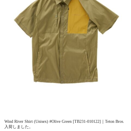
Wind River Shirt (Unisex) #Olive Green [TB231-010122]｜Teton Bros.
入荷しました。