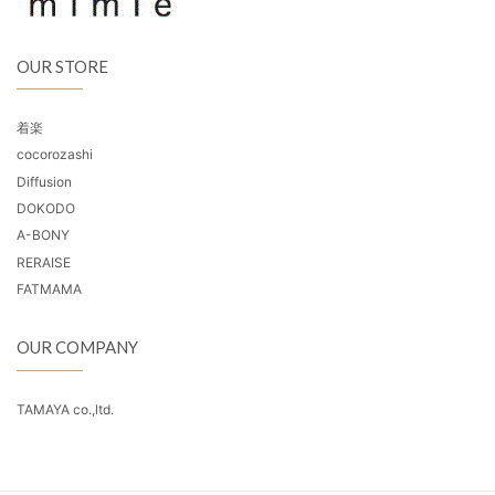
OUR STORE
着楽
cocorozashi
Diffusion
DOKODO
A-BONY
RERAISE
FATMAMA
OUR COMPANY
TAMAYA co.,ltd.