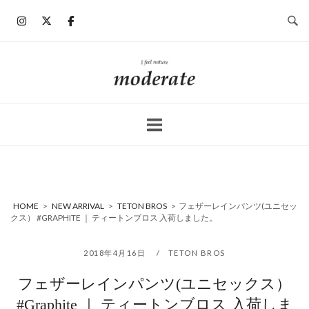
コ
ン
テ
ン
ホ
ツ
ー
へ
ム
ス
キ
ッ
プ
HOME
>
NEW ARRIVAL
>
TETON BROS
>
フェザーレインパンツ(ユニセッ
クス） #GRAPHITE ｜ ティートンブロス 入荷しました。
2018年4月16日
TETON BROS
フェザーレインパンツ(ユニセックス）
#Graphite ｜ ティートンブロス 入荷しま