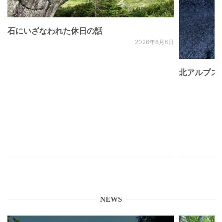
石にいざなわれた休日の話
2026年8月6日
北アルプス
NEWS