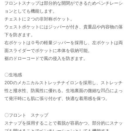
フロントスナップは部分的な開閉ができるためベンチレーシ
ョンとしても機能します。
チェストに２つの非対称ポケット。
ウェストポケットにはジッパーが付き、貴重品や内容物の落
下を防ぎます。
右ポケットは０号の軽量ジッパーを採用し、左ポケットは両
面スライダーでポケットに本体を収納可能。
裾のドローコードで風の侵入を防ぎます。
〇生地感
20Dのメカニカルストレッチナイロンを採用し、ストレッチ
性と撥水性、防風性に優れる。生地裏面の微細な凹凸によっ
て発汗時にも肌に張り付かず、快適な着用感を保つ。
〇フロント スナップ
スナップを採用することで着脱が容易かつ、部分的にスナッ
プを開けることでベンチレーションとしても機能する。