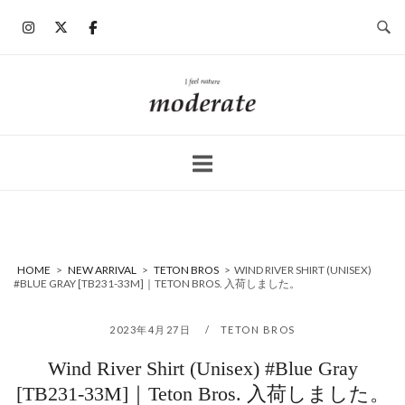
コ
ン
テ
ン
ホ
ツ
ー
へ
ム
ス
キ
ッ
プ
HOME
>
NEW ARRIVAL
>
TETON BROS
>
WIND RIVER SHIRT (UNISEX)
#BLUE GRAY [TB231-33M]｜TETON BROS. 入荷しました。
2023年4月27日
TETON BROS
Wind River Shirt (Unisex) #Blue Gray
[TB231-33M]｜Teton Bros. 入荷しました。