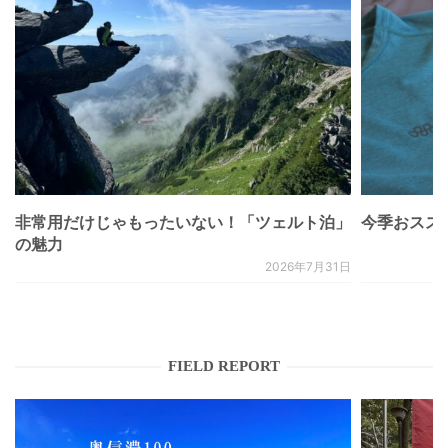
非常用だけじゃもったいない！「ツェルト泊」
今季おススメベ
の魅力
2026年7月31日
FIELD REPORT