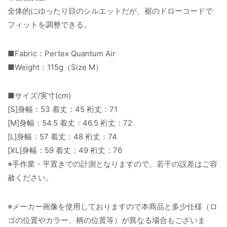
全体的にゆったり目のシルエットだが、裾のドローコードで
フィットを調整できる。
■Fabric：Pertex Quantum Air
■Weight：115g（Size M）
■サイズ/実寸(cm)
[S]身幅：53 着丈：45 裄丈：71
[M]身幅：54.5 着丈：46.5 裄丈：72
[L]身幅：57 着丈：48 裄丈：74
[XL]身幅：59 着丈：49 裄丈：76
※手作業・平置きでの計測となりますので、若干の誤差はご容
赦ください。
※メーカー画像を使用しておりますので本商品と多少仕様（ロ
ゴの位置やカラー、柄の位置等）が異なる場合もございま