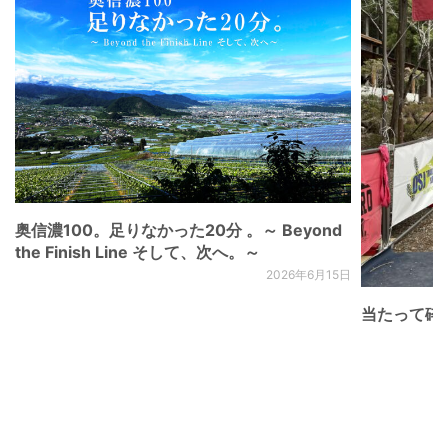
奥信濃100。足りなかった20分 。～ Beyond
the Finish Line そして、次へ。～
2026年6月15日
当たって砕け