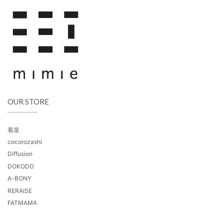
OUR STORE
着楽
cocorozashi
Diffusion
DOKODO
A-BONY
RERAISE
FATMAMA