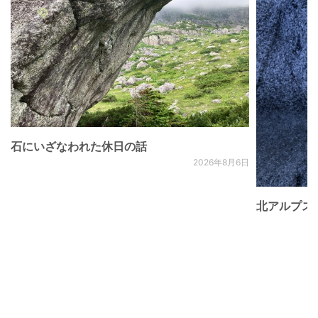
石にいざなわれた休日の話
2026年8月6日
北アルプス