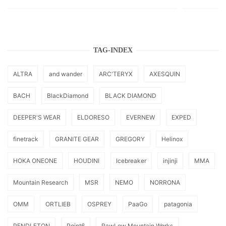
TAG-INDEX
ALTRA
and wander
ARC'TERYX
AXESQUIN
BACH
BlackDiamond
BLACK DIAMOND
DEEPER'S WEAR
ELDORESO
EVERNEW
EXPED
finetrack
GRANITE GEAR
GREGORY
Helinox
HOKA ONEONE
HOUDINI
Icebreaker
injinji
MMA
Mountain Research
MSR
NEMO
NORRONA
OMM
ORTLIEB
OSPREY
PaaGo
patagonia
PENDLETON
Point6
RawLow Mountain Works