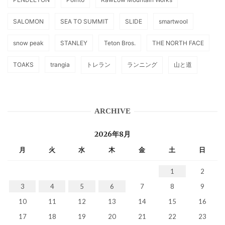
SALOMON
SEA TO SUMMIT
SLIDE
smartwool
snow peak
STANLEY
Teton Bros.
THE NORTH FACE
TOAKS
trangia
トレラン
ランニング
山と道
ARCHIVE
2026年8月
月
火
水
木
金
土
日
1
2
3
4
5
6
7
8
9
10
11
12
13
14
15
16
17
18
19
20
21
22
23