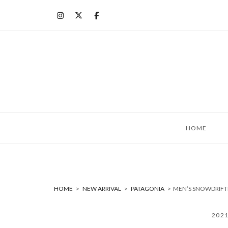
コ
ン
テ
ン
ツ
へ
ス
キ
ッ
HOME
プ
HOME
>
NEW ARRIVAL
>
PATAGONIA
>
MEN’S SNOWDRIF
202