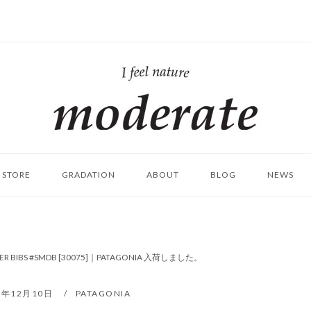
ホ
ー
ム
STORE
GRADATION
ABOUT
BLOG
NEWS
TER BIBS #SMDB [30075]｜PATAGONIA 入荷しました。
1年12月10日
PATAGONIA