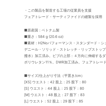
・この製品を製造する工場の従業員を支援
フェアトレード・サーティファイドの縫製を採用
■原産国：ベトナム製
■重さ：584 g (20.6 oz)
■素材：H2Noパフォーマンス・スタンダード・
デニール・ソリッド・ストレッチ・リップストップ・
撥水）加工済み。ビブの上部：４方向に伸縮するダブ
ポリウレタン11％。DWR加工済み。フェアトレー
■サイズ/仕上がり寸法（平置き/cm）
[XS] ウエスト：42 股上：25 股下：80
[S] ウエスト：44 股上：25 股下：80
[M] ウエスト：48 股上：27 股下：83
[L] ウエスト：52 股上：29 股下：85