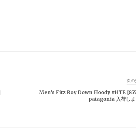
次の
｜
Men’s Fitz Roy Down Hoody #HTE [85
patagonia 入荷し