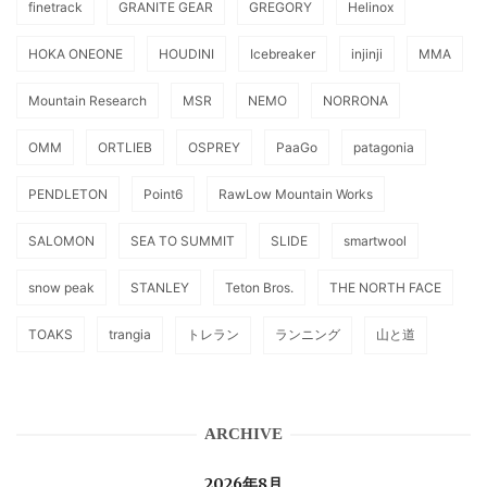
finetrack
GRANITE GEAR
GREGORY
Helinox
HOKA ONEONE
HOUDINI
Icebreaker
injinji
MMA
Mountain Research
MSR
NEMO
NORRONA
OMM
ORTLIEB
OSPREY
PaaGo
patagonia
PENDLETON
Point6
RawLow Mountain Works
SALOMON
SEA TO SUMMIT
SLIDE
smartwool
snow peak
STANLEY
Teton Bros.
THE NORTH FACE
TOAKS
trangia
トレラン
ランニング
山と道
ARCHIVE
2026年8月