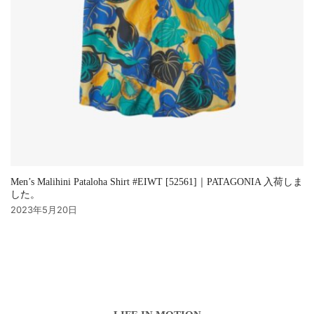
Men’s Malihini Pataloha Shirt #EIWT [52561]｜PATAGONIA 入荷しま
した。
2023年5月20日