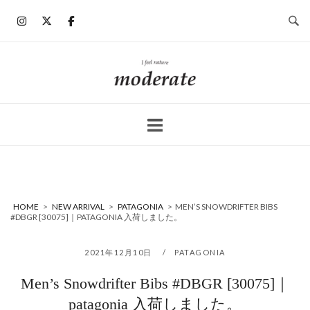
コ
ン
テ
ン
ホ
ツ
ー
へ
ム
ス
キ
ッ
プ
HOME
>
NEW ARRIVAL
>
PATAGONIA
>
MEN’S SNOWDRIFTER BIBS
#DBGR [30075]｜PATAGONIA 入荷しました。
2021年12月10日
PATAGONIA
Men’s Snowdrifter Bibs #DBGR [30075]｜
patagonia 入荷しました。