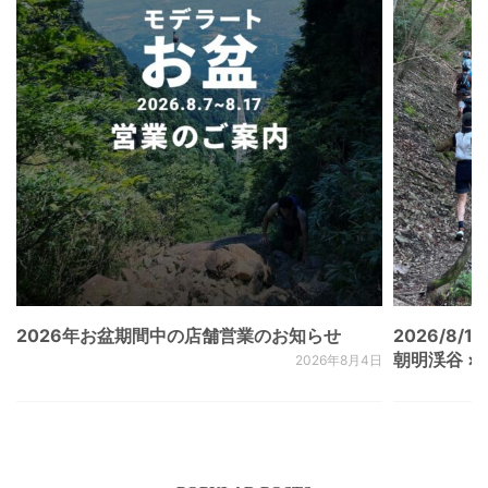
2026年お盆期間中の店舗営業のお知らせ
2026/8/15
朝明渓谷 × N
2026年8月4日