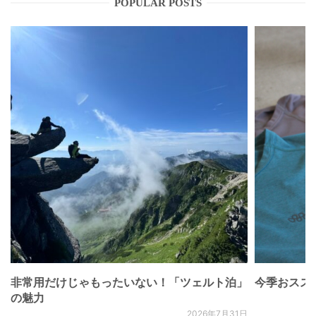
POPULAR POSTS
非常用だけじゃもったいない！「ツェルト泊」
今季おススメベ
の魅力
2026年7月31日