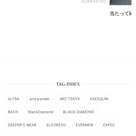
2026年6月15日
当たって砕け
TAG-INDEX
ALTRA
and wander
ARC'TERYX
AXESQUIN
BACH
BlackDiamond
BLACK DIAMOND
DEEPER'S WEAR
ELDORESO
EVERNEW
EXPED