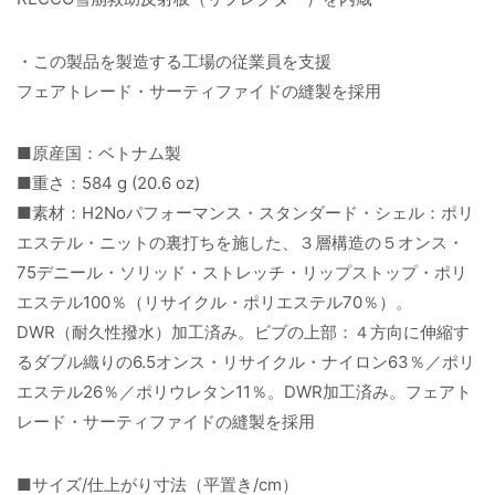
・この製品を製造する工場の従業員を支援
フェアトレード・サーティファイドの縫製を採用
■原産国：ベトナム製
■重さ：584 g (20.6 oz)
■素材：H2Noパフォーマンス・スタンダード・シェル：ポリ
エステル・ニットの裏打ちを施した、３層構造の５オンス・
75デニール・ソリッド・ストレッチ・リップストップ・ポリ
エステル100％（リサイクル・ポリエステル70％）。
DWR（耐久性撥水）加工済み。ビブの上部：４方向に伸縮す
るダブル織りの6.5オンス・リサイクル・ナイロン63％／ポリ
エステル26％／ポリウレタン11％。DWR加工済み。フェアト
レード・サーティファイドの縫製を採用
■サイズ/仕上がり寸法（平置き/cm）