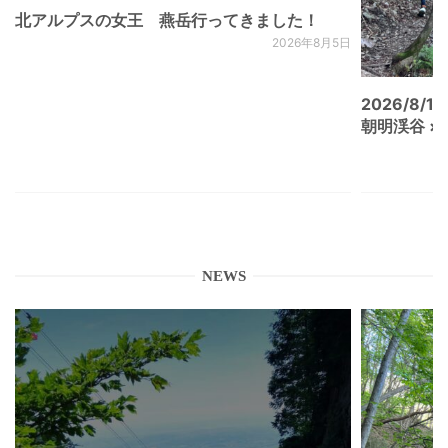
北アルプスの女王 燕岳行ってきました！
2026年8月5日
2026/8/15
朝明渓谷 × N
NEWS