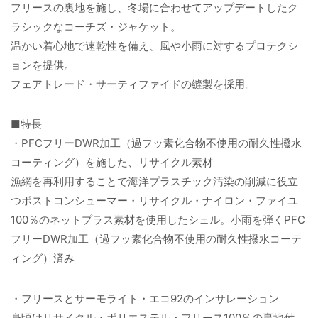
フリースの裏地を施し、冬場に合わせてアップデートしたク
ラシックなコーチズ・ジャケット。
温かい着心地で速乾性を備え、風や小雨に対するプロテクシ
ョンを提供。
フェアトレード・サーティファイドの縫製を採用。
■特長
・PFCフリーDWR加工（過フッ素化合物不使用の耐久性撥水
コーティング）を施した、リサイクル素材
漁網を再利用することで海洋プラスチック汚染の削減に役立
つポストコンシューマー・リサイクル・ナイロン・ファイユ
100％のネットプラス素材を使用したシェル。小雨を弾くPFC
フリーDWR加工（過フッ素化合物不使用の耐久性撥水コーテ
ィング）済み
・フリースとサーモライト・エコ92のインサレーション
身頃はリサイクル・ポリエステル・フリース100％の裏地付