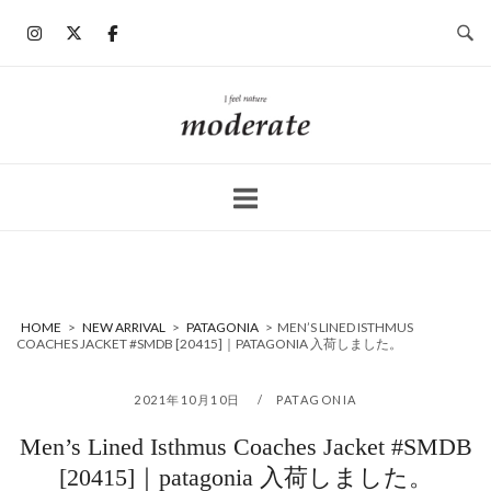
コ
ン
テ
ン
ホ
ツ
ー
へ
ム
ス
キ
ッ
プ
HOME
>
NEW ARRIVAL
>
PATAGONIA
>
MEN’S LINED ISTHMUS
COACHES JACKET #SMDB [20415]｜PATAGONIA 入荷しました。
2021年10月10日
PATAGONIA
Men’s Lined Isthmus Coaches Jacket #SMDB
[20415]｜patagonia 入荷しました。