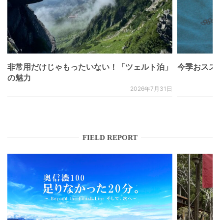
非常用だけじゃもったいない！「ツェルト泊」
今季おススメベ
の魅力
2026年7月31日
FIELD REPORT