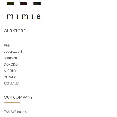
OUR STORE
着楽
cocorozashi
Diffusion
DOKODO
A-BONY
RERAISE
FATMAMA
OUR COMPANY
TAMAYA co.,ltd.