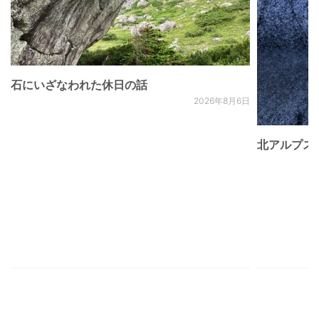
石にいざなわれた休日の話
2026年8月6日
北アルプス