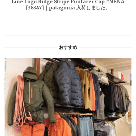
ゲ
Line Logo Ridge Stripe Funfarer Cap #NENA
[38347]｜patagonia 入荷しました。
ー
シ
ョ
おすすめ
ン