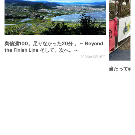
奥信濃100。足りなかった20分 。～ Beyond
the Finish Line そして、次へ。～
2026年6月15日
当たって砕け