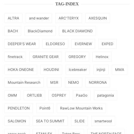
TAG-INDEX
ALTRA
and wander
ARC'TERYX
AXESQUIN
BACH
BlackDiamond
BLACK DIAMOND
DEEPER'S WEAR
ELDORESO
EVERNEW
EXPED
finetrack
GRANITE GEAR
GREGORY
Helinox
HOKA ONEONE
HOUDINI
Icebreaker
injinji
MMA
Mountain Research
MSR
NEMO
NORRONA
OMM
ORTLIEB
OSPREY
PaaGo
patagonia
PENDLETON
Point6
RawLow Mountain Works
SALOMON
SEA TO SUMMIT
SLIDE
smartwool
snow peak
STANLEY
Teton Bros.
THE NORTH FACE