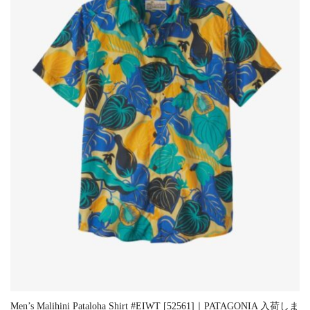
Men’s Malihini Pataloha Shirt #EIWT [52561]｜PATAGONIA 入荷しま