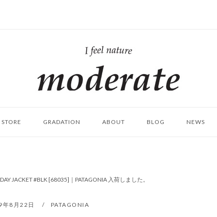
ホ
ー
ム
STORE
GRADATION
ABOUT
BLOG
NEWS
ERYDAY JACKET #BLK [68035]｜PATAGONIA 入荷しました。
19年8月22日
PATAGONIA