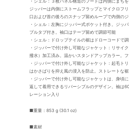
・シェル：３枚パネル構造のフードは内側にまちを
ジッパーは内側にストームフラップとマイクロフリ
口および首の後ろのスナップ留めループで内側のジ
・シェル：左胸にジッパー式ポケット付き。ジッパ
プルタブ付き。袖口はテープ留めで調節可能
・シェル：ドロップテイルの裾はドローコードで調
・ジッパーで付け外し可能なジャケット：リサイク
撥水）加工済み。温かいスタンドアップカラー。フ
・ジッパーで付け外し可能なジャケット：起毛トリ
はかさばりを抑え風の浸入を防止。ストレートな裾
・ジッパーで付け外し可能なジャケットは、身頃に
返して着用できるリバーシブルのデザイン。袖は60
レーション入り
■重量：853 g (30.1 oz)
■素材