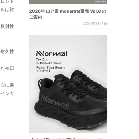
フロント
ェルは袖
2026年 山と道 moderate販売 Vol.8 の
ご案内
2026年8月4日
と反射性
（耐久性
えた袖口
た面に裏
のインサ