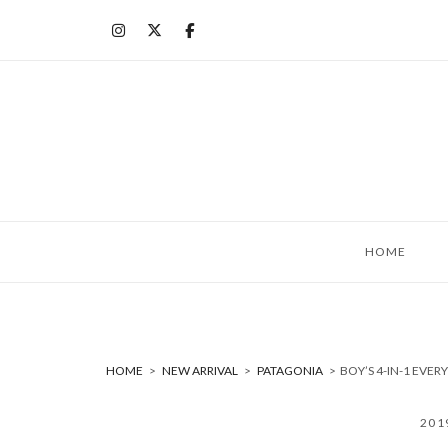
コ
ン
テ
ン
ツ
へ
ス
キ
ッ
HOME
プ
HOME
>
NEW ARRIVAL
>
PATAGONIA
>
BOY’S 4-IN-1 EV
20