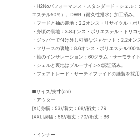
・H2Noパフォーマンス・スタンダード・シェル：
エステル50％）。DWR（耐久性撥水）加工済み。
・フードと袖の裏地：2.2オンス・リサイクル・ポ
・身頃の裏地：3.8オンス・ポリエステル・トリコッ
・ジッパーで付け外し可能なジャケット：2.2オン
・フリースの裏地：8.6オンス・ポリエステル10
・袖のインサレーション：60グラム・サーモライト
・シェルと裏地はブルーサインの認証済み。
・フェアトレード・サーティファイドの縫製を採用
■サイズ/実寸(cm)
・アウター
[XL]身幅：53//着丈：68//裄丈：79
[XXL]身幅：56//着丈：70//裄丈：86
・インナー