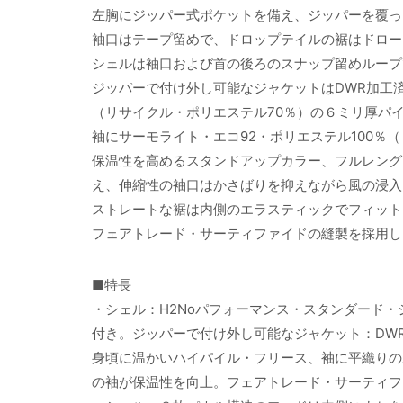
左胸にジッパー式ポケットを備え、ジッパーを覆っ
袖口はテープ留めで、ドロップテイルの裾はドロー
シェルは袖口および首の後ろのスナップ留めループ
ジッパーで付け外し可能なジャケットはDWR加工済
（リサイクル・ポリエステル70％）の６ミリ厚パ
袖にサーモライト・エコ92・ポリエステル100％
保温性を高めるスタンドアップカラー、フルレング
え、伸縮性の袖口はかさばりを抑えながら風の浸入
ストレートな裾は内側のエラスティックでフィット
フェアトレード・サーティファイドの縫製を採用し
■特長
・シェル：H2Noパフォーマンス・スタンダード
付き。ジッパーで付け外し可能なジャケット：DW
身頃に温かいハイパイル・フリース、袖に平織りの
の袖が保温性を向上。フェアトレード・サーティフ