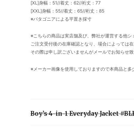
[XL]身幅：51//着丈：62//裄丈：77
[XXL]身幅：55//着丈：65//裄丈：85
※パタゴニアによる平置き採寸
※こちらの商品は実店舗及び、弊社が運営する他シ
ご注文受付後の在庫確認となり、場合によっては在
その際は申し訳ございませんがメールでお知らせ致
※メーカー画像を使用しておりますので本商品と多
Boy’s 4-in-1 Everyday Jacket