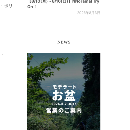
【8/10(月)～8/16(日)】NNoramal Try
ル・ポリ
On！
2026年8月3日
NEWS
）。