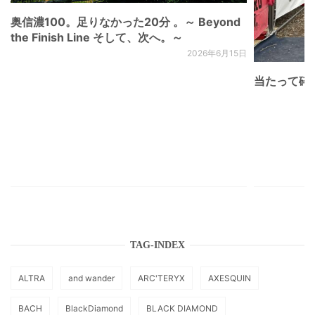
奥信濃100。足りなかった20分 。～ Beyond
the Finish Line そして、次へ。～
2026年6月15日
当たって砕け
TAG-INDEX
ALTRA
and wander
ARC'TERYX
AXESQUIN
BACH
BlackDiamond
BLACK DIAMOND