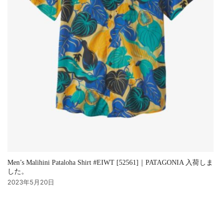
Men’s Malihini Pataloha Shirt #EIWT [52561]｜PATAGONIA 入荷しま
した。
2023年5月20日