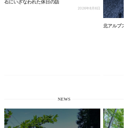
石にいざなわれた休日の話
2026年8月6日
北アルプス
NEWS