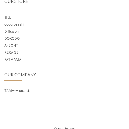
OUR STORE
着楽
cocorozashi
Diffusion
DOKODO
A-BONY
RERAISE
FATMAMA
OUR COMPANY
TAMAYA co.,ltd.
© moderate