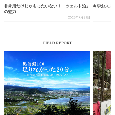
非常用だけじゃもったいない！「ツェルト泊」
今季おススメベ
の魅力
2026年7月31日
FIELD REPORT