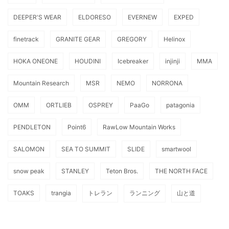
DEEPER'S WEAR
ELDORESO
EVERNEW
EXPED
finetrack
GRANITE GEAR
GREGORY
Helinox
HOKA ONEONE
HOUDINI
Icebreaker
injinji
MMA
Mountain Research
MSR
NEMO
NORRONA
OMM
ORTLIEB
OSPREY
PaaGo
patagonia
PENDLETON
Point6
RawLow Mountain Works
SALOMON
SEA TO SUMMIT
SLIDE
smartwool
snow peak
STANLEY
Teton Bros.
THE NORTH FACE
TOAKS
trangia
トレラン
ランニング
山と道