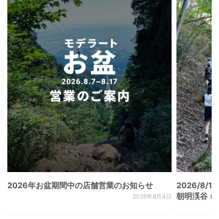
2026年お盆期間中の店舗営業のお知らせ
2026/8/15
朝明渓谷 × N
2026年8月4日