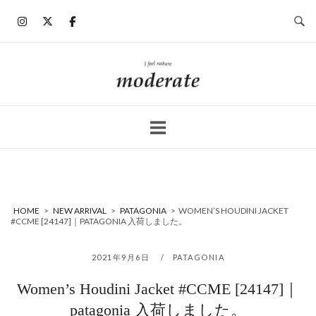
コ
ン
テ
ン
ホ
ツ
ー
へ
ム
ス
キ
ッ
プ
HOME
>
NEW ARRIVAL
>
PATAGONIA
>
WOMEN’S HOUDINI JACKET
#CCME [24147]｜PATAGONIA 入荷しました。
2021年9月6日
PATAGONIA
Women’s Houdini Jacket #CCME [24147]｜
patagonia 入荷しました。