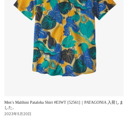
Men’s Malihini Pataloha Shirt #EIWT [52561]｜PATAGONIA 入荷しま
した。
2023年5月20日