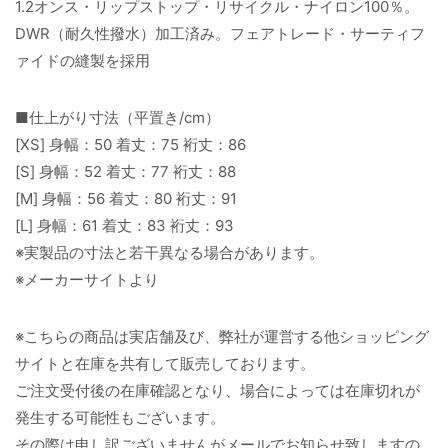
1.2オンス・リップストップ・リサイクル・ナイロン100％。
DWR（耐久性撥水）加工済み。フェアトレード・サーティフ
ァイドの縫製を採用
■仕上がり寸法（平置き/cm）
[XS] 身幅：50 着丈：75 裄丈：86
[S] 身幅：52 着丈：77 裄丈：88
[M] 身幅：56 着丈：80 裄丈：91
[L] 身幅：61 着丈：83 裄丈：93
※実製品の寸法と若干異なる場合があります。
※メーカーサイトより
※こちらの商品は実店舗及び、弊社が運営する他ショッピング
サイトと在庫を共有して販売しております。
ご注文受付後の在庫確認となり、場合によっては在庫切れが
発生する可能性もございます。
その際は申し訳ございませんがメールでお知らせ致しますの