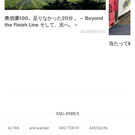
奥信濃100。足りなかった20分 。～ Beyond
the Finish Line そして、次へ。～
2026年6月15日
当たって砕け
TAG-INDEX
ALTRA
and wander
ARC'TERYX
AXESQUIN