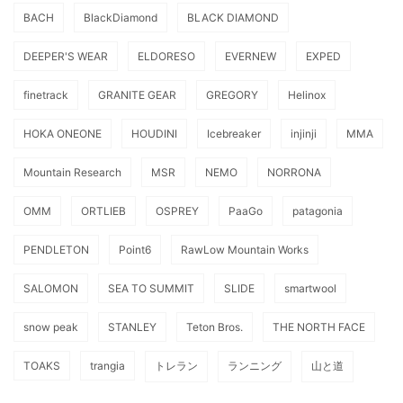
BACH
BlackDiamond
BLACK DIAMOND
DEEPER'S WEAR
ELDORESO
EVERNEW
EXPED
finetrack
GRANITE GEAR
GREGORY
Helinox
HOKA ONEONE
HOUDINI
Icebreaker
injinji
MMA
Mountain Research
MSR
NEMO
NORRONA
OMM
ORTLIEB
OSPREY
PaaGo
patagonia
PENDLETON
Point6
RawLow Mountain Works
SALOMON
SEA TO SUMMIT
SLIDE
smartwool
snow peak
STANLEY
Teton Bros.
THE NORTH FACE
TOAKS
trangia
トレラン
ランニング
山と道