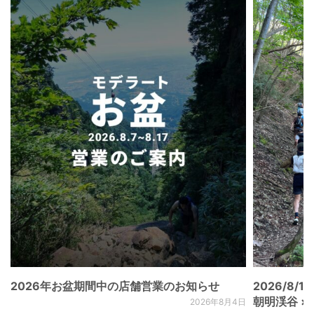
2026年お盆期間中の店舗営業のお知らせ
2026/8/15
朝明渓谷 × N
2026年8月4日