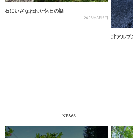
石にいざなわれた休日の話
2026年8月6日
北アルプス
NEWS