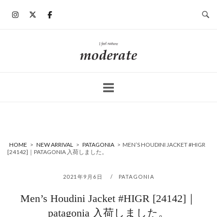
コ
ン
テ
ン
ホ
ツ
ー
へ
ム
ス
キ
ッ
プ
HOME
>
NEW ARRIVAL
>
PATAGONIA
>
MEN’S HOUDINI JACKET #HIGR
[24142]｜PATAGONIA 入荷しました。
2021年9月6日
PATAGONIA
Men’s Houdini Jacket #HIGR [24142]｜
patagonia 入荷しました。