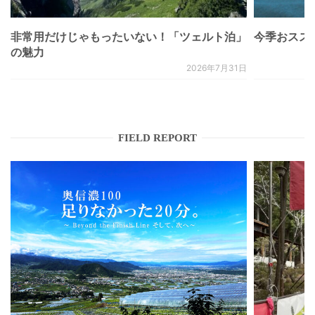
非常用だけじゃもったいない！「ツェルト泊」
今季おススメベ
の魅力
2026年7月31日
FIELD REPORT