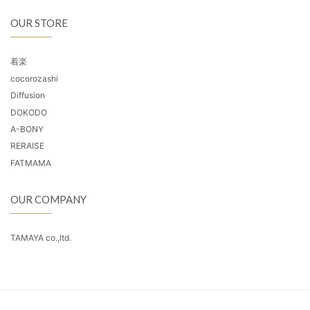
OUR STORE
着楽
cocorozashi
Diffusion
DOKODO
A-BONY
RERAISE
FATMAMA
OUR COMPANY
TAMAYA co.,ltd.