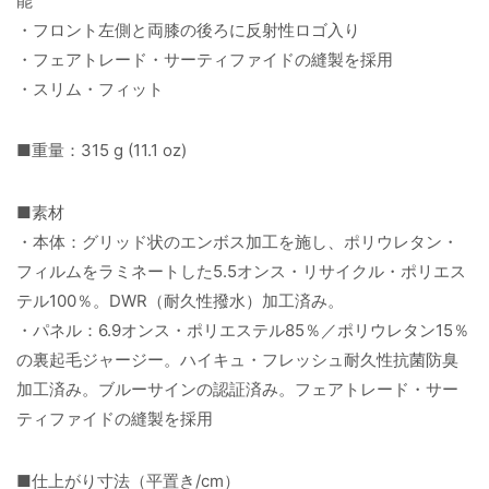
能
・フロント左側と両膝の後ろに反射性ロゴ入り
・フェアトレード・サーティファイドの縫製を採用
・スリム・フィット
■重量：315 g (11.1 oz)
■素材
・本体：グリッド状のエンボス加工を施し、ポリウレタン・
フィルムをラミネートした5.5オンス・リサイクル・ポリエス
テル100％。DWR（耐久性撥水）加工済み。
・パネル：6.9オンス・ポリエステル85％／ポリウレタン15％
の裏起毛ジャージー。ハイキュ・フレッシュ耐久性抗菌防臭
加工済み。ブルーサインの認証済み。フェアトレード・サー
ティファイドの縫製を採用
■仕上がり寸法（平置き/cm）