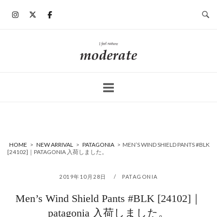
コ
ン
テ
ン
ホ
ツ
ー
へ
ム
ス
キ
ッ
プ
HOME
>
NEW ARRIVAL
>
PATAGONIA
>
MEN’S WIND SHIELD PANTS #BLK
[24102]｜PATAGONIA 入荷しました。
2019年10月28日
PATAGONIA
Men’s Wind Shield Pants #BLK [24102]｜
patagonia 入荷しました。