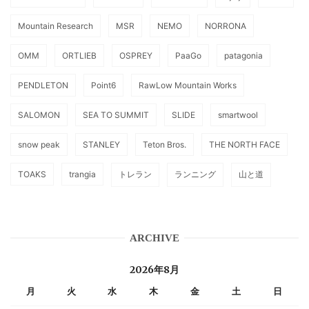
Mountain Research
MSR
NEMO
NORRONA
OMM
ORTLIEB
OSPREY
PaaGo
patagonia
PENDLETON
Point6
RawLow Mountain Works
SALOMON
SEA TO SUMMIT
SLIDE
smartwool
snow peak
STANLEY
Teton Bros.
THE NORTH FACE
TOAKS
trangia
トレラン
ランニング
山と道
ARCHIVE
2026年8月
月
火
水
木
金
土
日