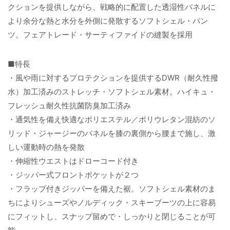
クションを提供しながら、戦略的に配置した透湿性パネルに
より余分な熱と水分を外側に発散するソフトシェル・パン
ツ。フェアトレード・サーティファイドの縫製を採用
■特長
・風や雨に対するプロテクションを提供するDWR（耐久性撥
水）加工済みのストレッチ・ソフトシェル素材。ハイキュ・
フレッシュ耐久性抗菌防臭加工済み
・通気性を備え快適なポリエステル／ポリウレタン混紡のソ
リッド・ジャージーのパネルを膝の裏側から腰まで施し、激
しい運動時の熱を発散
・伸縮性ウエストはドローコード付き
・ジッパー式フロントポケットが２つ
・フラップ付きジッパーを備えた裾。ソフトシェル素材のま
ちによりシューズやノルディック・スキーブーツの上に容易
にフィットし、スナップ留めで・しっかりと閉じることが可