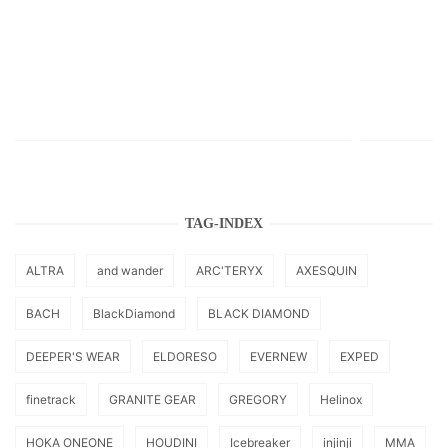
TAG-INDEX
ALTRA
and wander
ARC'TERYX
AXESQUIN
BACH
BlackDiamond
BLACK DIAMOND
DEEPER'S WEAR
ELDORESO
EVERNEW
EXPED
finetrack
GRANITE GEAR
GREGORY
Helinox
HOKA ONEONE
HOUDINI
Icebreaker
injinji
MMA