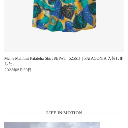
Men’s Malihini Pataloha Shirt #EIWT [52561]｜PATAGONIA 入荷しま
した。
2023年5月20日
LIFE IN MOTION