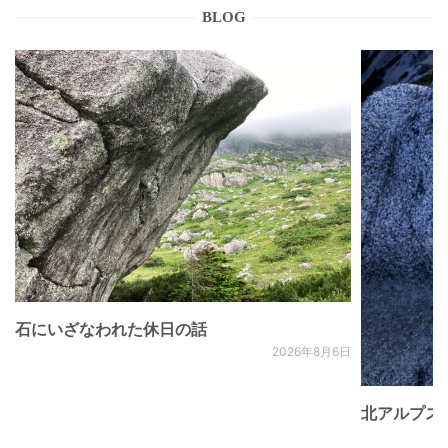
BLOG
石にいざなわれた休日の話
2026年8月6日
北アルプス