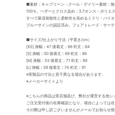
■素材：キャプリーン・クール・デイリー素材：無
100％。ヘザーとクロス染め：3.7オンス・ポリエ
すべて吸湿発散性と柔軟性を高めるミドリ・バイオ
ブルーサインの認証済み。フェアトレード・サーテ
■サイズ/仕上がり寸法（平置き/cm）
[XS] 身幅：47 後着丈：66 裄丈：84
[S] 身幅：50 後着丈：69 裄丈：86
[M] 身幅：53 後着丈：71 裄丈：89
[L] 身幅：58 後着丈：74 裄丈：91
※実製品の寸法と若干異なる場合があります。
※メーカーサイトより
※こちらの商品は実店舗及び、弊社が運営する他シ
ご注文受付後の在庫確認となり、場合によっては在
その際は申し訳ございませんがメールでお知らせ致