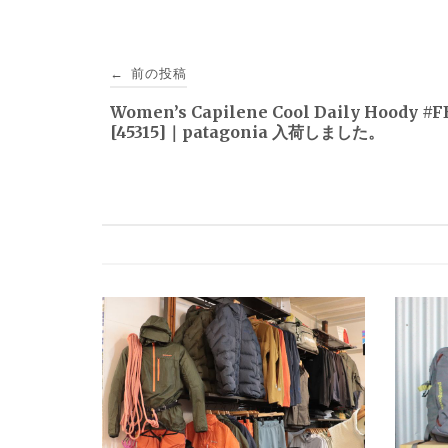
投
前の投稿
←
稿
Women’s Capilene Cool Daily Hoody #
[45315]｜patagonia 入荷しました。
ナ
ビ
ゲ
ー
シ
ョ
ン