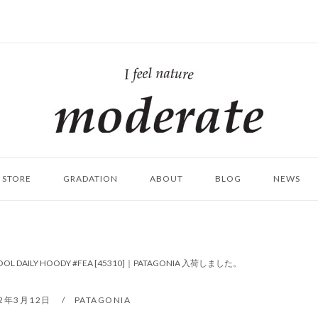
ホ
ー
ム
STORE
GRADATION
ABOUT
BLOG
NEWS
 COOL DAILY HOODY #FEA [45310]｜PATAGONIA 入荷しました。
22年3月12日
PATAGONIA