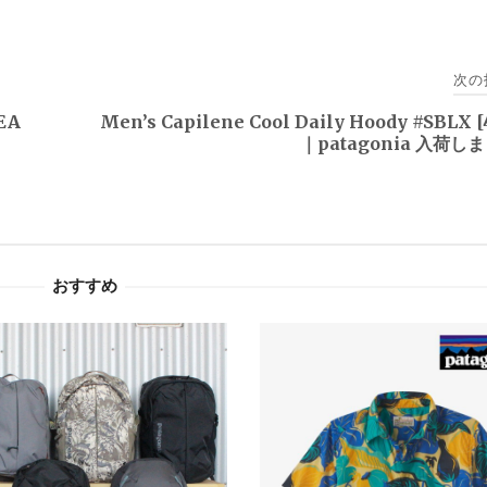
次の
FEA
Men’s Capilene Cool Daily Hoody #SBLX [
｜patagonia 入荷し
おすすめ