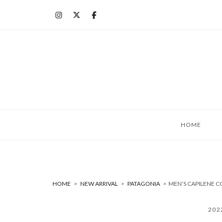
コ
ン
テ
ン
ツ
へ
ス
キ
ッ
HOME
プ
HOME
>
NEW ARRIVAL
>
PATAGONIA
>
MEN’S CAPILENE
20