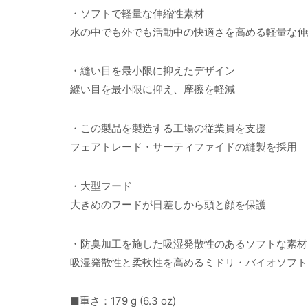
・ソフトで軽量な伸縮性素材
水の中でも外でも活動中の快適さを高める軽量な伸
・縫い目を最小限に抑えたデザイン
縫い目を最小限に抑え、摩擦を軽減
・この製品を製造する工場の従業員を支援
フェアトレード・サーティファイドの縫製を採用
・大型フード
大きめのフードが日差しから頭と顔を保護
・防臭加工を施した吸湿発散性のあるソフトな素材
吸湿発散性と柔軟性を高めるミドリ・バイオソフト
■重さ：179 g (6.3 oz)