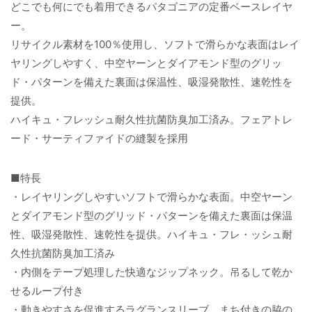
どこでも何にでも着用できるパタゴニアの定番ベースレイヤ
ー。
リサイクル素材を100％使用し、ソフトで滑らかな表面はレイ
ヤリングしやすく、中空ヤーンとダイアモンド型のグリッ
ド・パターンを備えた裏面は保温性、吸湿発散性、速乾性を
提供。
ハイキュ・フレッシュ耐久性抗菌防臭加工済み。フェアトレ
ード・サーティファイドの縫製を採用
■特長
・レイヤリングしやすいソフトで滑らかな表面。中空ヤーン
とダイアモンド型のグリッド・パターンを備えた裏面は保温
性、吸湿発散性、速乾性を提供。ハイキュ・フレ・ッシュ耐
久性抗菌防臭加工済み
・内側をテープ処理した快適なジップネック。吊るして乾か
せるループ付き
・動きやすさを促進するラグランスリーブ。まち付きの脇の