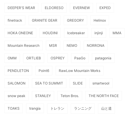
DEEPER'S WEAR
ELDORESO
EVERNEW
EXPED
finetrack
GRANITE GEAR
GREGORY
Helinox
HOKA ONEONE
HOUDINI
Icebreaker
injinji
MMA
Mountain Research
MSR
NEMO
NORRONA
OMM
ORTLIEB
OSPREY
PaaGo
patagonia
PENDLETON
Point6
RawLow Mountain Works
SALOMON
SEA TO SUMMIT
SLIDE
smartwool
snow peak
STANLEY
Teton Bros.
THE NORTH FACE
TOAKS
trangia
トレラン
ランニング
山と道