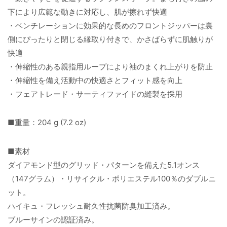
下により広範な動きに対応し、肌が擦れず快適
・ベンチレーションに効果的な長めのフロントジッパーは裏
側にぴったりと閉じる縁取り付きで、かさばらずに肌触りが
快適
・伸縮性のある親指用ループにより袖のまくれ上がりを防止
・伸縮性を備え活動中の快適さとフィット感を向上
・フェアトレード・サーティファイドの縫製を採用
■重量：204 g (7.2 oz)
■素材
ダイアモンド型のグリッド・パターンを備えた5.1オンス
（147グラム）・リサイクル・ポリエステル100％のダブルニ
ット。
ハイキュ・フレッシュ耐久性抗菌防臭加工済み。
ブルーサインの認証済み。