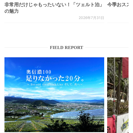
非常用だけじゃもったいない！「ツェルト泊」
今季おススメベ
の魅力
2026年7月31日
FIELD REPORT