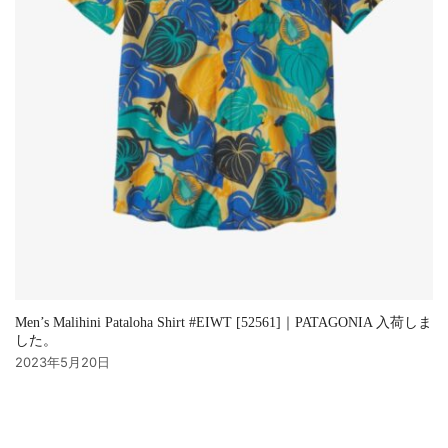
Men’s Malihini Pataloha Shirt #EIWT [52561]｜PATAGONIA 入荷しま
した。
2023年5月20日