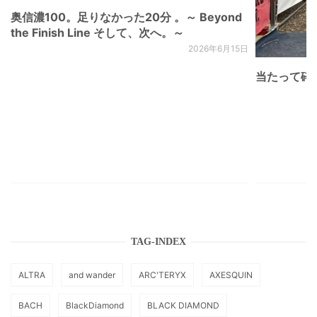
奥信濃100。足りなかった20分 。～ Beyond
the Finish Line そして、次へ。～
2026年6月15日
当たって砕け
TAG-INDEX
ALTRA
and wander
ARC'TERYX
AXESQUIN
BACH
BlackDiamond
BLACK DIAMOND