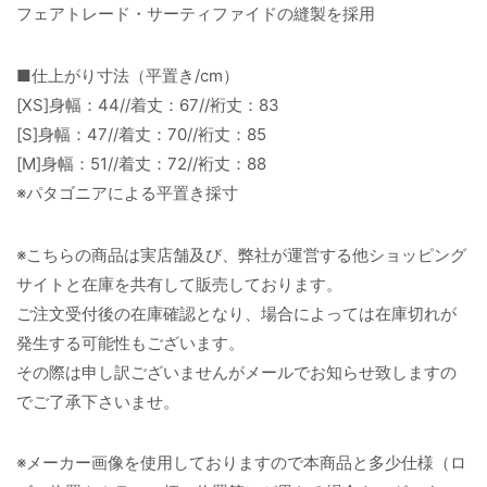
フェアトレード・サーティファイドの縫製を採用
■仕上がり寸法（平置き/cm）
[XS]身幅：44//着丈：67//裄丈：83
[S]身幅：47//着丈：70//裄丈：85
[M]身幅：51//着丈：72//裄丈：88
※パタゴニアによる平置き採寸
※こちらの商品は実店舗及び、弊社が運営する他ショッピング
サイトと在庫を共有して販売しております。
ご注文受付後の在庫確認となり、場合によっては在庫切れが
発生する可能性もございます。
その際は申し訳ございませんがメールでお知らせ致しますの
でご了承下さいませ。
※メーカー画像を使用しておりますので本商品と多少仕様（ロ