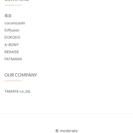
着楽
cocorozashi
Diffusion
DOKODO
A-BONY
RERAISE
FATMAMA
OUR COMPANY
TAMAYA co.,ltd.
© moderate