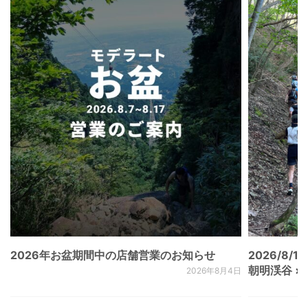
2026年お盆期間中の店舗営業のお知らせ
2026/8/15
朝明渓谷 × N
2026年8月4日