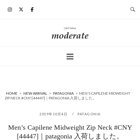
コ
ン
テ
ン
ホ
ツ
ー
へ
ム
ス
キ
ッ
プ
HOME
>
NEW ARRIVAL
>
PATAGONIA
>
MEN’S CAPILENE MIDWEIGHT
ZIP NECK #CNY [44447]｜PATAGONIA 入荷しました。
2019年10月4日
PATAGONIA
Men’s Capilene Midweight Zip Neck #CNY
[44447]｜patagonia 入荷しました。