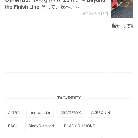
奥信濃100。足りなかった20分 。～ Beyond
the Finish Line そして、次へ。～
2026年6月15日
当たって砕け
TAG-INDEX
ALTRA
and wander
ARC'TERYX
AXESQUIN
BACH
BlackDiamond
BLACK DIAMOND