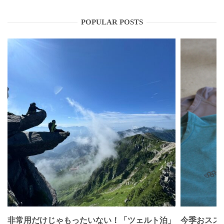
POPULAR POSTS
非常用だけじゃもったいない！「ツェルト泊」
今季おススメベ