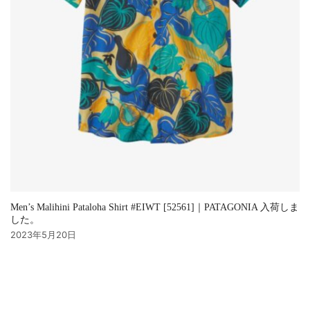
Men’s Malihini Pataloha Shirt #EIWT [52561]｜PATAGONIA 入荷しま
した。
2023年5月20日