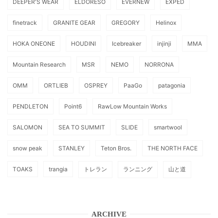
DEEPER'S WEAR
ELDORESO
EVERNEW
EXPED
finetrack
GRANITE GEAR
GREGORY
Helinox
HOKA ONEONE
HOUDINI
Icebreaker
injinji
MMA
Mountain Research
MSR
NEMO
NORRONA
OMM
ORTLIEB
OSPREY
PaaGo
patagonia
PENDLETON
Point6
RawLow Mountain Works
SALOMON
SEA TO SUMMIT
SLIDE
smartwool
snow peak
STANLEY
Teton Bros.
THE NORTH FACE
TOAKS
trangia
トレラン
ランニング
山と道
ARCHIVE