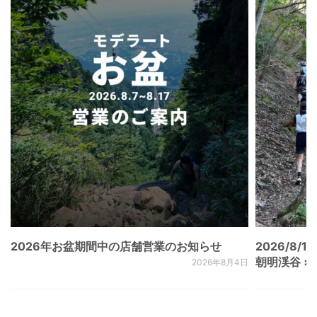
2026年お盆期間中の店舗営業のお知らせ
2026/8/15
朝明渓谷 × N
2026年8月4日