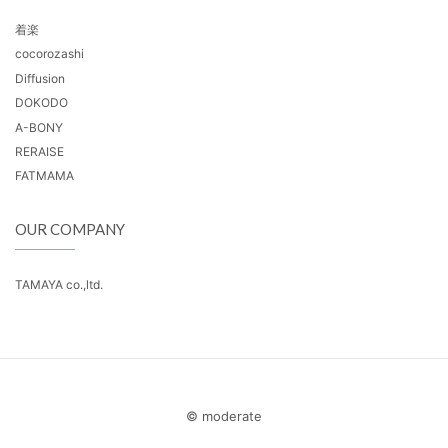
着楽
cocorozashi
Diffusion
DOKODO
A-BONY
RERAISE
FATMAMA
OUR COMPANY
TAMAYA co.,ltd.
© moderate