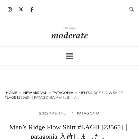
コ
ン
テ
ン
ホ
ツ
ー
へ
ム
ス
キ
ッ
プ
HOME
>
NEW ARRIVAL
>
PATAGONIA
>
MEN’S RIDGE FLOW SHIRT
#LAGB [23565]｜PATAGONIA 入荷しました。
2022年4月14日
PATAGONIA
Men’s Ridge Flow Shirt #LAGB [23565]｜
patagonia 入荷しました。