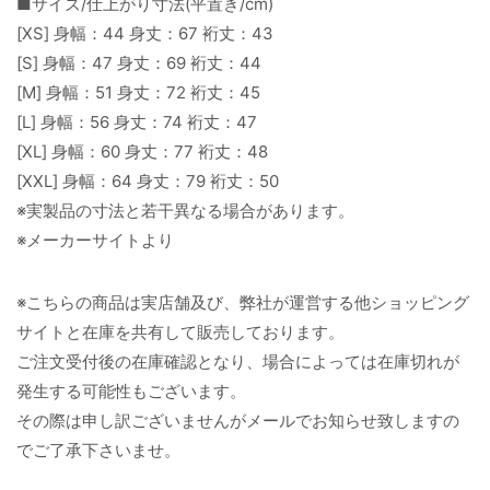
■サイズ/仕上がり寸法(平置き/cm)
[XS] 身幅：44 身丈：67 裄丈：43
[S] 身幅：47 身丈：69 裄丈：44
[M] 身幅：51 身丈：72 裄丈：45
[L] 身幅：56 身丈：74 裄丈：47
[XL] 身幅：60 身丈：77 裄丈：48
[XXL] 身幅：64 身丈：79 裄丈：50
※実製品の寸法と若干異なる場合があります。
※メーカーサイトより
※こちらの商品は実店舗及び、弊社が運営する他ショッピング
サイトと在庫を共有して販売しております。
ご注文受付後の在庫確認となり、場合によっては在庫切れが
発生する可能性もございます。
その際は申し訳ございませんがメールでお知らせ致しますの
でご了承下さいませ。