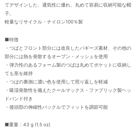
てデザインした、通気性に優れ、丸めて容易に収納可能な帽
子。
軽量なリサイクル・ナイロン100％製
■特徴
・つばとフロント部分には改良したバギーズ素材、その他の
部分には熱を発散するオープン・メッシュを使用
・弾力性のあるフォーム製のつばは丸めてポケットに収納し
ても形を維持
・つばの裏側に濃い色を使用して照り返しを軽減
・吸湿発散性を備えたクールマックス・ファブリック製ヘッ
ドバンド付き
・後頭部の伸縮性バックルでフィットを調節可能
■重量：43 g (1.5 oz)