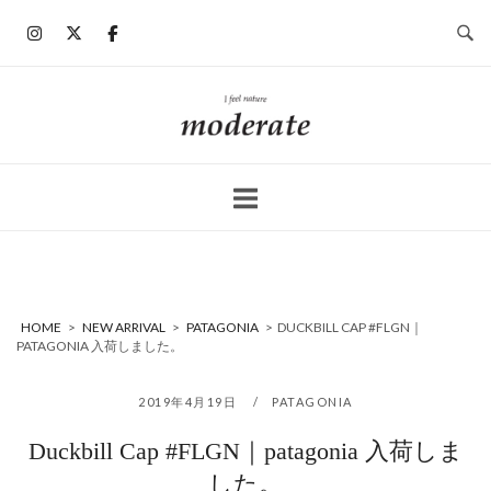
コ
ン
テ
ン
ホ
ツ
ー
へ
ム
ス
キ
ッ
プ
HOME
>
NEW ARRIVAL
>
PATAGONIA
>
DUCKBILL CAP #FLGN｜
PATAGONIA 入荷しました。
2019年4月19日
PATAGONIA
Duckbill Cap #FLGN｜patagonia 入荷しま
した。