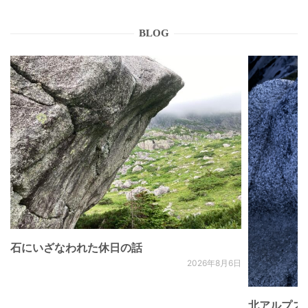
BLOG
石にいざなわれた休日の話
2026年8月6日
北アルプス