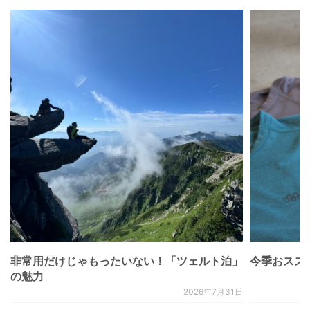
非常用だけじゃもったいない！「ツェルト泊」
今季おススメベ
の魅力
2026年7月31日