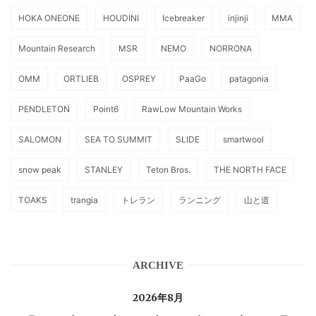
HOKA ONEONE
HOUDINI
Icebreaker
injinji
MMA
Mountain Research
MSR
NEMO
NORRONA
OMM
ORTLIEB
OSPREY
PaaGo
patagonia
PENDLETON
Point6
RawLow Mountain Works
SALOMON
SEA TO SUMMIT
SLIDE
smartwool
snow peak
STANLEY
Teton Bros.
THE NORTH FACE
TOAKS
trangia
トレラン
ランニング
山と道
ARCHIVE
2026年8月