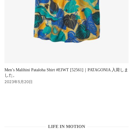
Men’s Malihini Pataloha Shirt #EIWT [52561]｜PATAGONIA 入荷しま
した。
2023年5月20日
LIFE IN MOTION