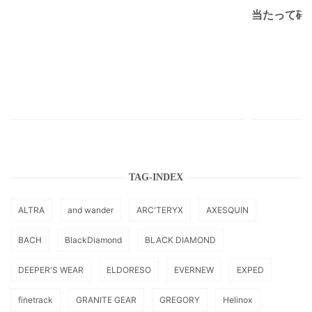
当たって砕け
TAG-INDEX
ALTRA
and wander
ARC'TERYX
AXESQUIN
BACH
BlackDiamond
BLACK DIAMOND
DEEPER'S WEAR
ELDORESO
EVERNEW
EXPED
finetrack
GRANITE GEAR
GREGORY
Helinox