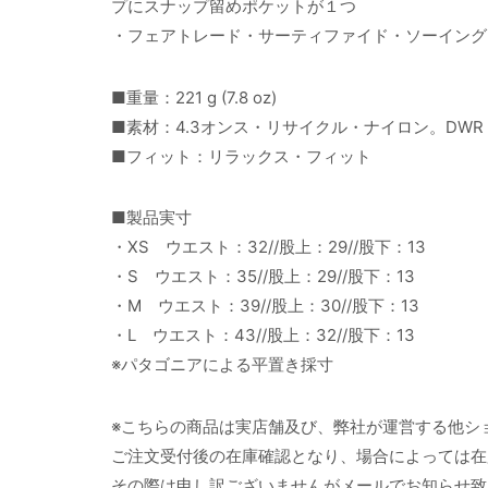
プにスナップ留めポケットが１つ
・フェアトレード・サーティファイド・ソーイング
■重量：221 g (7.8 oz)
■素材：4.3オンス・リサイクル・ナイロン。DW
■フィット：リラックス・フィット
■製品実寸
・XS ウエスト：32//股上：29//股下：13
・S ウエスト：35//股上：29//股下：13
・M ウエスト：39//股上：30//股下：13
・L ウエスト：43//股上：32//股下：13
※パタゴニアによる平置き採寸
※こちらの商品は実店舗及び、弊社が運営する他シ
ご注文受付後の在庫確認となり、場合によっては在
その際は申し訳ございませんがメールでお知らせ致