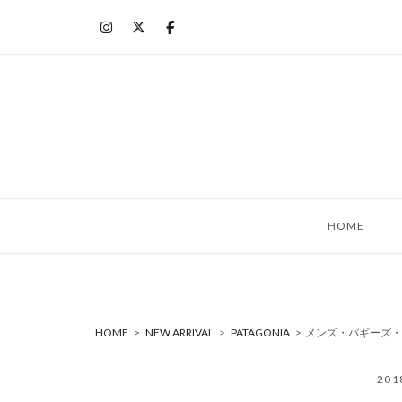
コ
ン
テ
ン
ツ
へ
ス
キ
ッ
HOME
プ
HOME
>
NEW ARRIVAL
>
PATAGONIA
>
メンズ・バギーズ・シ
20