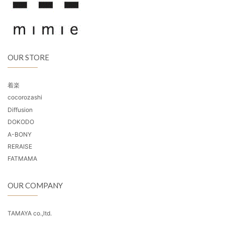
OUR STORE
着楽
cocorozashi
Diffusion
DOKODO
A-BONY
RERAISE
FATMAMA
OUR COMPANY
TAMAYA co.,ltd.