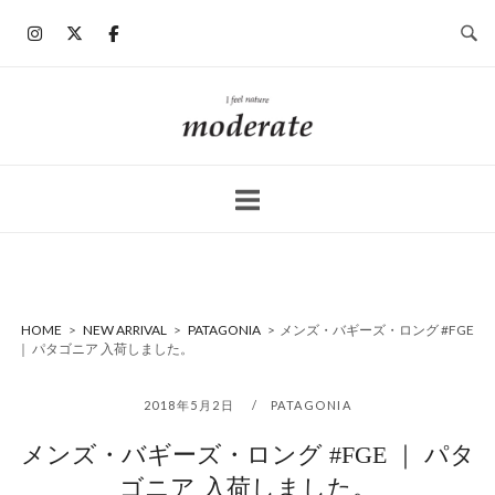
コ
ン
テ
ン
ホ
ツ
ー
へ
ム
ス
キ
ッ
プ
HOME
>
NEW ARRIVAL
>
PATAGONIA
>
メンズ・バギーズ・ロング #FGE
｜ パタゴニア 入荷しました。
2018年5月2日
PATAGONIA
メンズ・バギーズ・ロング #FGE ｜ パタ
ゴニア 入荷しました。