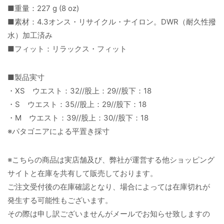
■重量：227 g (8 oz)
■素材：4.3オンス・リサイクル・ナイロン。DWR（耐久性撥
水）加工済み
■フィット：リラックス・フィット
■製品実寸
・XS ウエスト：32//股上：29//股下：18
・S ウエスト：35//股上：29//股下：18
・M ウエスト：39//股上：30//股下：18
※パタゴニアによる平置き採寸
※こちらの商品は実店舗及び、弊社が運営する他ショッピング
サイトと在庫を共有して販売しております。
ご注文受付後の在庫確認となり、場合によっては在庫切れが
発生する可能性もございます。
その際は申し訳ございませんがメールでお知らせ致しますの