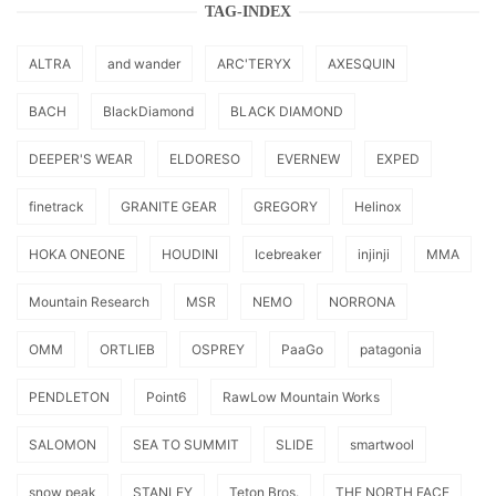
TAG-INDEX
ALTRA
and wander
ARC'TERYX
AXESQUIN
BACH
BlackDiamond
BLACK DIAMOND
DEEPER'S WEAR
ELDORESO
EVERNEW
EXPED
finetrack
GRANITE GEAR
GREGORY
Helinox
HOKA ONEONE
HOUDINI
Icebreaker
injinji
MMA
Mountain Research
MSR
NEMO
NORRONA
OMM
ORTLIEB
OSPREY
PaaGo
patagonia
PENDLETON
Point6
RawLow Mountain Works
SALOMON
SEA TO SUMMIT
SLIDE
smartwool
snow peak
STANLEY
Teton Bros.
THE NORTH FACE