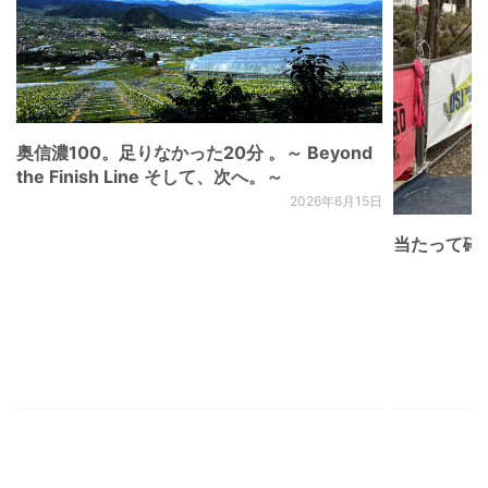
奥信濃100。足りなかった20分 。～ Beyond
the Finish Line そして、次へ。～
2026年6月15日
当たって砕け