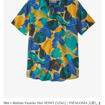
Men’s Malihini Pataloha Shirt #EIWT [52561]｜PATAGONIA 入荷しま