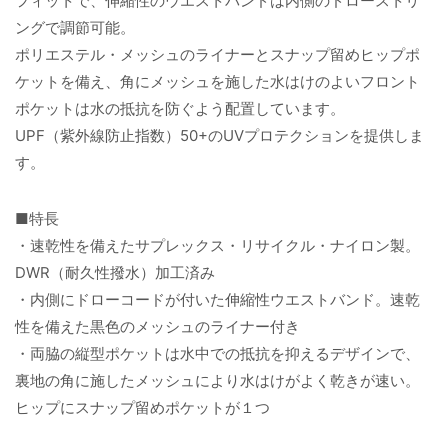
フィットで、伸縮性のウエストバンドは内側のドローストリ
ングで調節可能。
ポリエステル・メッシュのライナーとスナップ留めヒップポ
ケットを備え、角にメッシュを施した水はけのよいフロント
ポケットは水の抵抗を防ぐよう配置しています。
UPF（紫外線防止指数）50+のUVプロテクションを提供しま
す。
■特長
・速乾性を備えたサプレックス・リサイクル・ナイロン製。
DWR（耐久性撥水）加工済み
・内側にドローコードが付いた伸縮性ウエストバンド。速乾
性を備えた黒色のメッシュのライナー付き
・両脇の縦型ポケットは水中での抵抗を抑えるデザインで、
裏地の角に施したメッシュにより水はけがよく乾きが速い。
ヒップにスナップ留めポケットが１つ