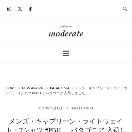
コ
ン
テ
ン
ホ
ツ
ー
へ
ム
ス
キ
ッ
プ
HOME
>
NEW ARRIVAL
>
PATAGONIA
>
メンズ・キャプリーン・ライトウ
ェイト・Tシャツ #PBH ｜ パタゴニア 入荷しました。
2018年5月1日
PATAGONIA
メンズ・キャプリーン・ライトウェイ
ト・Tシャツ #PBH ｜ パタゴニア 入荷し