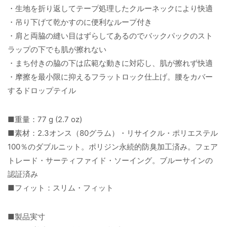
・生地を折り返してテープ処理したクルーネックにより快適
・吊り下げて乾かすのに便利なループ付き
・肩と両脇の縫い目はずらしてあるのでバックパックのスト
ラップの下でも肌が擦れない
・まち付きの脇の下は広範な動きに対応し、肌が擦れず快適
・摩擦を最小限に抑えるフラットロック仕上げ。腰をカバー
するドロップテイル
■重量：77 g (2.7 oz)
■素材：2.3オンス（80グラム）・リサイクル・ポリエステル
100％のダブルニット。ポリジン永続的防臭加工済み。フェア
トレード・サーティファイド・ソーイング。ブルーサインの
認証済み
■フィット：スリム・フィット
■製品実寸