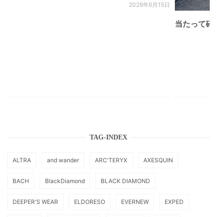
2026年6月15日
当たって砕け
TAG-INDEX
ALTRA
and wander
ARC'TERYX
AXESQUIN
BACH
BlackDiamond
BLACK DIAMOND
DEEPER'S WEAR
ELDORESO
EVERNEW
EXPED