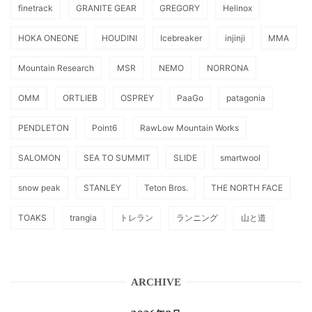
finetrack
GRANITE GEAR
GREGORY
Helinox
HOKA ONEONE
HOUDINI
Icebreaker
injinji
MMA
Mountain Research
MSR
NEMO
NORRONA
OMM
ORTLIEB
OSPREY
PaaGo
patagonia
PENDLETON
Point6
RawLow Mountain Works
SALOMON
SEA TO SUMMIT
SLIDE
smartwool
snow peak
STANLEY
Teton Bros.
THE NORTH FACE
TOAKS
trangia
トレラン
ランニング
山と道
ARCHIVE