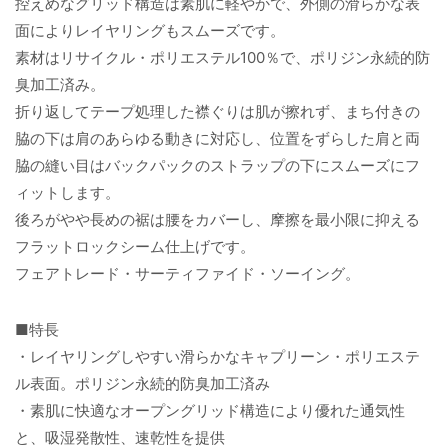
控えめなグリッド構造は素肌に軽やかで、外側の滑らかな表
面によりレイヤリングもスムーズです。
素材はリサイクル・ポリエステル100％で、ポリジン永続的防
臭加工済み。
折り返してテープ処理した襟ぐりは肌が擦れず、まち付きの
脇の下は肩のあらゆる動きに対応し、位置をずらした肩と両
脇の縫い目はバックパックのストラップの下にスムーズにフ
ィットします。
後ろがやや長めの裾は腰をカバーし、摩擦を最小限に抑える
フラットロックシーム仕上げです。
フェアトレード・サーティファイド・ソーイング。
■特長
・レイヤリングしやすい滑らかなキャプリーン・ポリエステ
ル表面。ポリジン永続的防臭加工済み
・素肌に快適なオープングリッド構造により優れた通気性
と、吸湿発散性、速乾性を提供