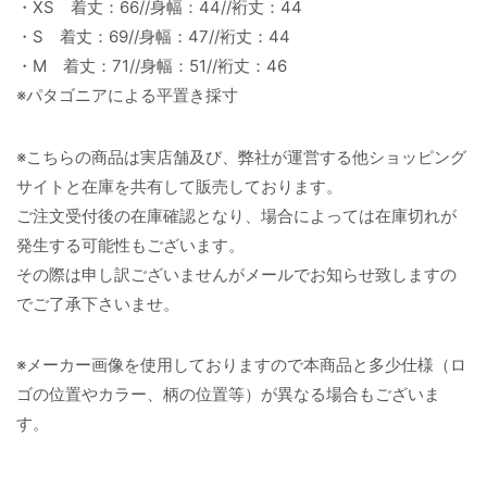
・XS 着丈：66//身幅：44//裄丈：44
・S 着丈：69//身幅：47//裄丈：44
・M 着丈：71//身幅：51//裄丈：46
※パタゴニアによる平置き採寸
※こちらの商品は実店舗及び、弊社が運営する他ショッピング
サイトと在庫を共有して販売しております。
ご注文受付後の在庫確認となり、場合によっては在庫切れが
発生する可能性もございます。
その際は申し訳ございませんがメールでお知らせ致しますの
でご了承下さいませ。
※メーカー画像を使用しておりますので本商品と多少仕様（ロ
ゴの位置やカラー、柄の位置等）が異なる場合もございま
す。