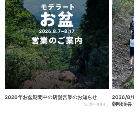
2026年お盆期間中の店舗営業のお知らせ
2026/8/15
朝明渓谷 × N
2026年8月4日