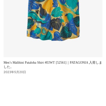
Men’s Malihini Pataloha Shirt #EIWT [52561]｜PATAGONIA 入荷しま
した。
2023年5月20日