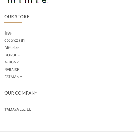
OUR STORE
着楽
cocorozashi
Diffusion
DOKODO
A-BONY
RERAISE
FATMAMA
OUR COMPANY
TAMAYA co.,ltd.