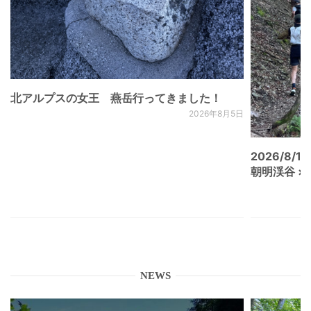
北アルプスの女王 燕岳行ってきました！
2026年8月5日
2026/8/15
朝明渓谷 × N
NEWS