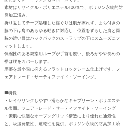
素材はリサイクル・ポリエステル100％で、ポリジン永続的防
臭加工済み。
折り返してテープ処理した襟ぐりは肌が擦れず、まち付きの
脇の下は肩のあらゆる動きに対応し、位置をずらした肩と両
脇の縫い目はバックパックのストラップの下にスムーズにフ
ィットします。
伸縮性のある親指用ループが手首を覆い、後ろがやや長めの
裾は腰をカバーします。
摩擦を最小限に抑えるフラットロックシーム仕上げです。フ
ェアトレード・サーティファイド・ソーイング。
■特長
・レイヤリングしやすい滑らかなキャプリーン・ポリエステ
ル表面。フェアトレード・サーティファイド・ソーイング
・素肌に快適なオープングリッド構造により優れた通気性
と、吸湿発散性、速乾性を提供。ポリジン永続的防臭加工済