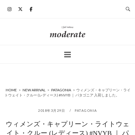
コ
ン
テ
ン
ホ
ツ
ー
へ
ム
ス
キ
ッ
プ
HOME
>
NEW ARRIVAL
>
PATAGONIA
>
ウィメンズ・キャプリーン・ライ
トウェイト・クルー (レディース) #NVYB ｜ パタゴニア 入荷しました。
2018年3月29日
PATAGONIA
ウィメンズ・キャプリーン・ライトウェ
イト・クルー (レディース) #NVYB ｜ パ