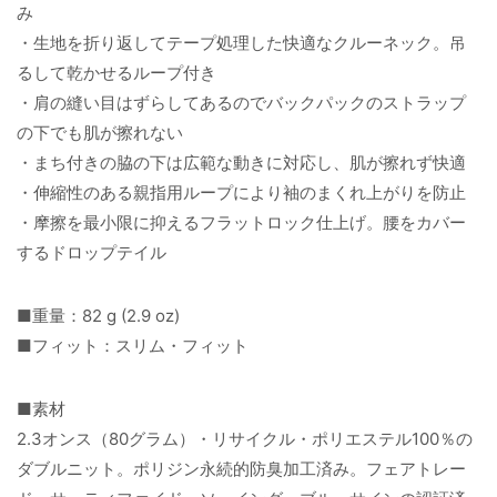
み
・生地を折り返してテープ処理した快適なクルーネック。吊
るして乾かせるループ付き
・肩の縫い目はずらしてあるのでバックパックのストラップ
の下でも肌が擦れない
・まち付きの脇の下は広範な動きに対応し、肌が擦れず快適
・伸縮性のある親指用ループにより袖のまくれ上がりを防止
・摩擦を最小限に抑えるフラットロック仕上げ。腰をカバー
するドロップテイル
■重量：82 g (2.9 oz)
■フィット：スリム・フィット
■素材
2.3オンス（80グラム）・リサイクル・ポリエステル100％の
ダブルニット。ポリジン永続的防臭加工済み。フェアトレー