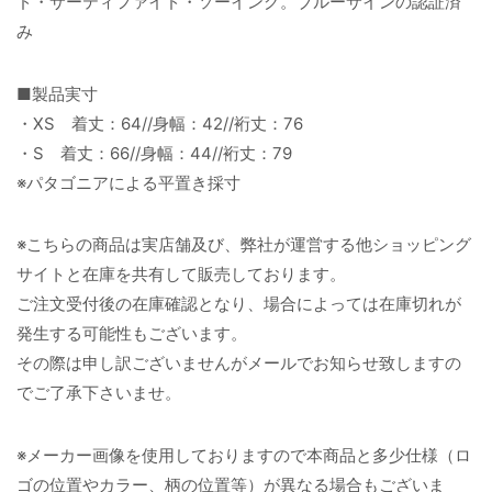
ド・サーティファイド・ソーイング。ブルーサインの認証済
み
■製品実寸
・XS 着丈：64//身幅：42//裄丈：76
・S 着丈：66//身幅：44//裄丈：79
※パタゴニアによる平置き採寸
※こちらの商品は実店舗及び、弊社が運営する他ショッピング
サイトと在庫を共有して販売しております。
ご注文受付後の在庫確認となり、場合によっては在庫切れが
発生する可能性もございます。
その際は申し訳ございませんがメールでお知らせ致しますの
でご了承下さいませ。
※メーカー画像を使用しておりますので本商品と多少仕様（ロ
ゴの位置やカラー、柄の位置等）が異なる場合もございま