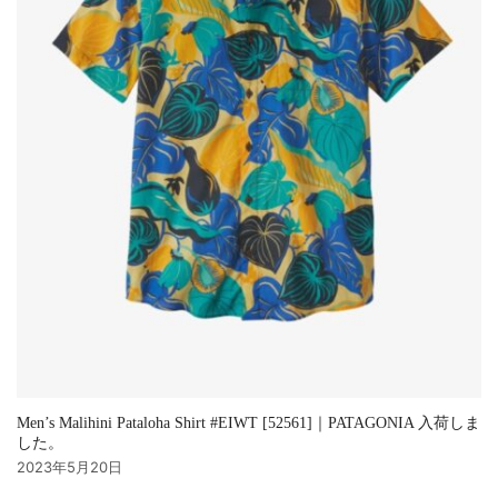
Men’s Malihini Pataloha Shirt #EIWT [52561]｜PATAGONIA 入荷しま
した。
2023年5月20日