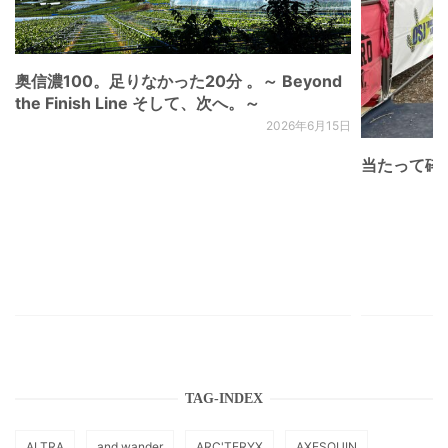
奥信濃100。足りなかった20分 。～ Beyond
the Finish Line そして、次へ。～
2026年6月15日
当たって砕け
TAG-INDEX
ALTRA
and wander
ARC'TERYX
AXESQUIN