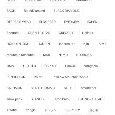
BACH
BlackDiamond
BLACK DIAMOND
DEEPER'S WEAR
ELDORESO
EVERNEW
EXPED
finetrack
GRANITE GEAR
GREGORY
Helinox
HOKA ONEONE
HOUDINI
Icebreaker
injinji
MMA
Mountain Research
MSR
NEMO
NORRONA
OMM
ORTLIEB
OSPREY
PaaGo
patagonia
PENDLETON
Point6
RawLow Mountain Works
SALOMON
SEA TO SUMMIT
SLIDE
smartwool
snow peak
STANLEY
Teton Bros.
THE NORTH FACE
TOAKS
trangia
トレラン
ランニング
山と道