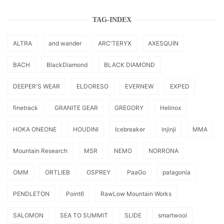
TAG-INDEX
ALTRA
and wander
ARC'TERYX
AXESQUIN
BACH
BlackDiamond
BLACK DIAMOND
DEEPER'S WEAR
ELDORESO
EVERNEW
EXPED
finetrack
GRANITE GEAR
GREGORY
Helinox
HOKA ONEONE
HOUDINI
Icebreaker
injinji
MMA
Mountain Research
MSR
NEMO
NORRONA
OMM
ORTLIEB
OSPREY
PaaGo
patagonia
PENDLETON
Point6
RawLow Mountain Works
SALOMON
SEA TO SUMMIT
SLIDE
smartwool