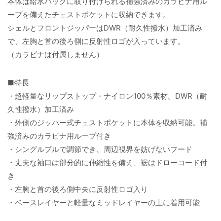
本体は給水パックに取り付けられる補強済みのカラビナ用ル
ープを備えたチェストポケットに収納できます。
シェルとフロントジッパーはDWR（耐久性撥水）加工済み
で、左胸と首の後ろ側に反射性ロゴが入っています。
（カラビナは付属しません）
■特長
・超軽量なリップストップ・ナイロン100％素材。DWR（耐
久性撥水）加工済み
・外側のジッパー式チェストポケットに本体を収納可能。補
強済みのカラビナ用ループ付き
・シングルプルで調節でき、周辺視界を妨げないフード
・丈夫な袖口は部分的に伸縮性を備え、裾はドローコード付
き
・左胸と首の後ろ側中央に反射性ロゴ入り
・ベースレイヤーと軽量なミッドレイヤーの上に着用可能