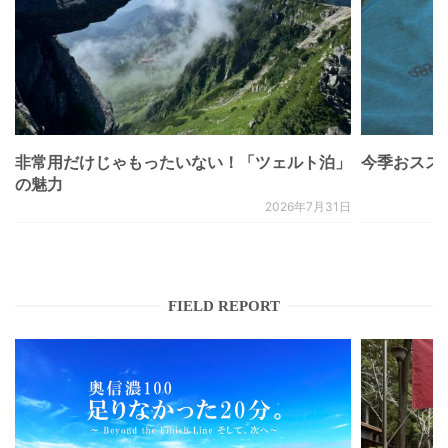
非常用だけじゃもったいない！「ツェルト泊」
今季おススメベ
の魅力
2026年7月31日
FIELD REPORT