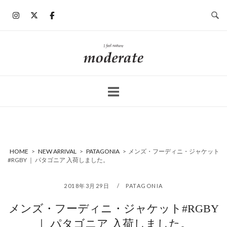
コ
ン
テ
ン
ホ
ツ
ー
へ
ム
ス
キ
ッ
プ
HOME
>
NEW ARRIVAL
>
PATAGONIA
>
メンズ・フーディニ・ジャケット
#RGBY ｜ パタゴニア 入荷しました。
2018年3月29日
PATAGONIA
メンズ・フーディニ・ジャケット#RGBY
｜ パタゴニア 入荷しました。