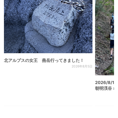
北アルプスの女王 燕岳行ってきました！
2026年8月5日
2026/8/15
朝明渓谷 × N