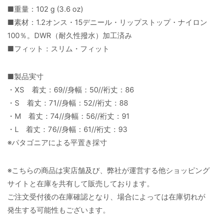
■重量：102 g (3.6 oz)
■素材：1.2オンス・15デニール・リップストップ・ナイロン
100％。DWR（耐久性撥水）加工済み
■フィット：スリム・フィット
■製品実寸
・XS 着丈：69//身幅：50//裄丈：86
・S 着丈：71//身幅：52//裄丈：88
・M 着丈：74//身幅：56//裄丈：91
・L 着丈：76//身幅：61//裄丈：93
※パタゴニアによる平置き採寸
※こちらの商品は実店舗及び、弊社が運営する他ショッピング
サイトと在庫を共有して販売しております。
ご注文受付後の在庫確認となり、場合によっては在庫切れが
発生する可能性もございます。