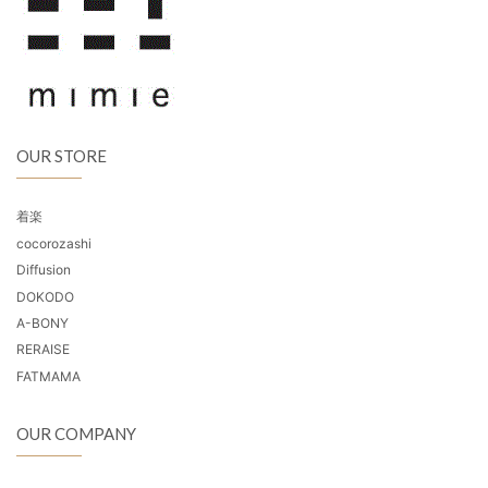
OUR STORE
着楽
cocorozashi
Diffusion
DOKODO
A-BONY
RERAISE
FATMAMA
OUR COMPANY