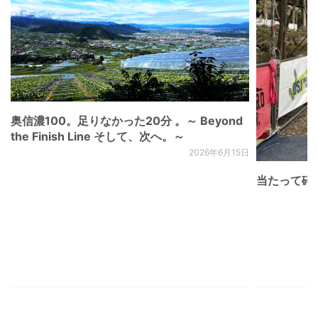
奥信濃100。足りなかった20分 。～ Beyond
the Finish Line そして、次へ。～
2026年6月15日
当たって砕け