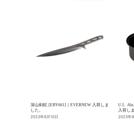
ョ
ン
深山剣鉈 [EBY661]｜EVERNEW 入荷しま
U.L. Al
した。
入荷し
2023年9月10日
2023年