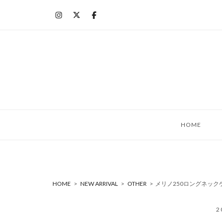
コ
ン
テ
ン
ツ
へ
ス
キ
ッ
HOME
プ
HOME
>
NEW ARRIVAL
>
OTHER
>
メリノ250ロングネック
2