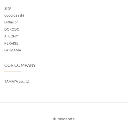
着楽
cocorozashi
Diffusion
DOKODO
A-BONY
RERAISE
FATMAMA
OUR COMPANY
TAMAYA co.,ltd.
© moderate