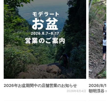
2026年お盆期間中の店舗営業のお知らせ
2026/8/15
朝明渓谷 × N
2026年8月4日