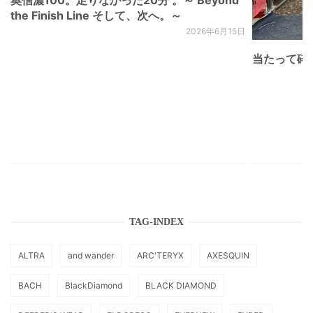
奥信濃100。足りなかった20分 。～ Beyond
the Finish Line そして、次へ。～
2026年6月15日
当たって砕け
TAG-INDEX
ALTRA
and wander
ARC'TERYX
AXESQUIN
BACH
BlackDiamond
BLACK DIAMOND