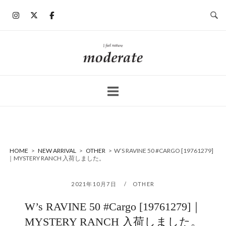
コ
ン
テ
ン
ホ
ツ
ー
へ
ム
ス
キ
ッ
プ
HOME
>
NEW ARRIVAL
>
OTHER
>
W’S RAVINE 50 #CARGO [19761279]
｜MYSTERY RANCH 入荷しました。
2021年10月7日
OTHER
W’s RAVINE 50 #Cargo [19761279]｜
MYSTERY RANCH 入荷しました。