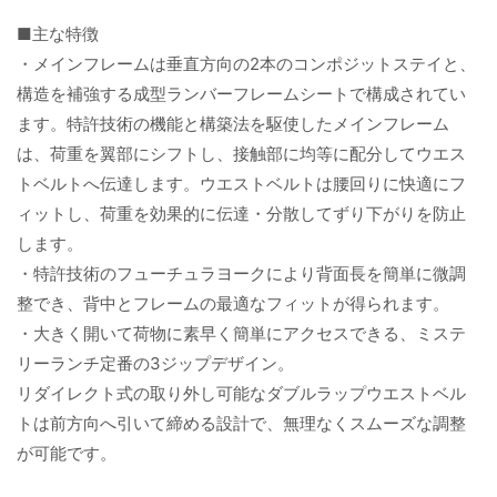
■主な特徴
・メインフレームは垂直方向の2本のコンポジットステイと、
構造を補強する成型ランバーフレームシートで構成されてい
ます。特許技術の機能と構築法を駆使したメインフレーム
は、荷重を翼部にシフトし、接触部に均等に配分してウエス
トベルトへ伝達します。ウエストベルトは腰回りに快適にフ
ィットし、荷重を効果的に伝達・分散してずり下がりを防止
します。
・特許技術のフューチュラヨークにより背面長を簡単に微調
整でき、背中とフレームの最適なフィットが得られます。
・大きく開いて荷物に素早く簡単にアクセスできる、ミステ
リーランチ定番の3ジップデザイン。
リダイレクト式の取り外し可能なダブルラップウエストベル
トは前方向へ引いて締める設計で、無理なくスムーズな調整
が可能です。