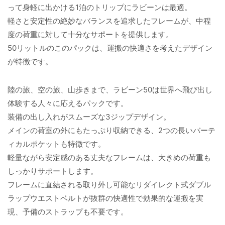
って身軽に出かける1泊のトリップにラビーンは最適。
軽さと安定性の絶妙なバランスを追求したフレームが、中程
度の荷重に対して十分なサポートを提供します。
50リットルのこのパックは、運搬の快適さを考えたデザイン
が特徴です。
陸の旅、空の旅、山歩きまで、ラビーン50は世界へ飛び出し
体験する人々に応えるパックです。
装備の出し入れがスムーズな3ジップデザイン。
メインの荷室の外にもたっぷり収納できる、2つの長いバーテ
ィカルポケットも特徴です。
軽量ながら安定感のある丈夫なフレームは、大きめの荷重も
しっかりサポートします。
フレームに直結される取り外し可能なリダイレクト式ダブル
ラップウエストベルトが抜群の快適性で効果的な運搬を実
現、予備のストラップも不要です。