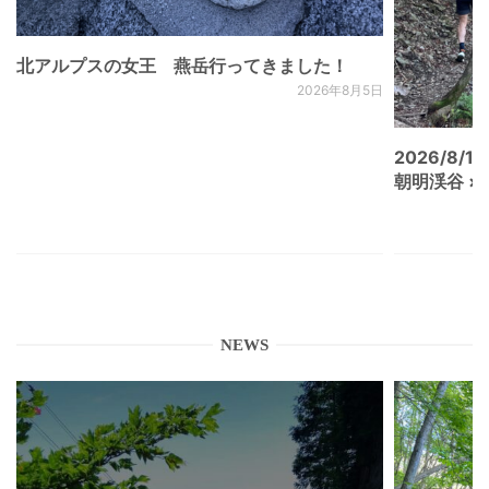
北アルプスの女王 燕岳行ってきました！
2026年8月5日
2026/8/15
朝明渓谷 × N
NEWS