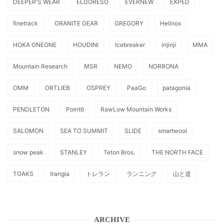
DEEPER'S WEAR
ELDORESO
EVERNEW
EXPED
finetrack
GRANITE GEAR
GREGORY
Helinox
HOKA ONEONE
HOUDINI
Icebreaker
injinji
MMA
Mountain Research
MSR
NEMO
NORRONA
OMM
ORTLIEB
OSPREY
PaaGo
patagonia
PENDLETON
Point6
RawLow Mountain Works
SALOMON
SEA TO SUMMIT
SLIDE
smartwool
snow peak
STANLEY
Teton Bros.
THE NORTH FACE
TOAKS
trangia
トレラン
ランニング
山と道
ARCHIVE