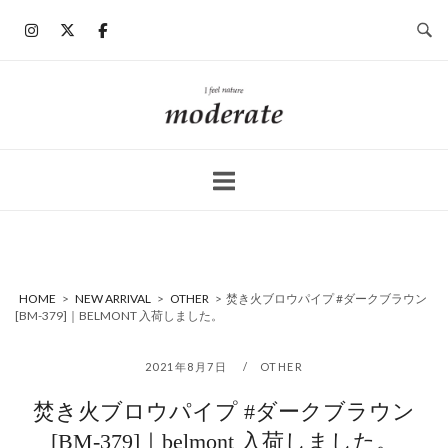
コ
ン
テ
ン
ホ
ツ
ー
へ
ム
ス
キ
ッ
プ
HOME
>
NEW ARRIVAL
>
OTHER
>
焚き火ブロウパイプ #ダークブラウン
[BM-379]｜BELMONT 入荷しました。
2021年8月7日
OTHER
焚き火ブロウパイプ #ダークブラウン
[BM-379]｜belmont 入荷しました。