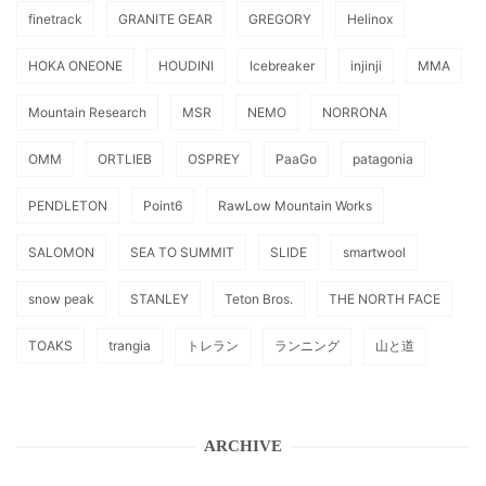
finetrack
GRANITE GEAR
GREGORY
Helinox
HOKA ONEONE
HOUDINI
Icebreaker
injinji
MMA
Mountain Research
MSR
NEMO
NORRONA
OMM
ORTLIEB
OSPREY
PaaGo
patagonia
PENDLETON
Point6
RawLow Mountain Works
SALOMON
SEA TO SUMMIT
SLIDE
smartwool
snow peak
STANLEY
Teton Bros.
THE NORTH FACE
TOAKS
trangia
トレラン
ランニング
山と道
ARCHIVE