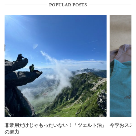
POPULAR POSTS
非常用だけじゃもったいない！「ツェルト泊」
今季おススメベ
の魅力