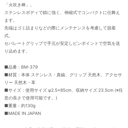
「火吹き棒」。
ステンレスボディで錆に強く、伸縮式でコンパクトに仕舞え
ます。
先端はゴミ詰まりなどの際にメンテナンスを考慮して脱着
式。
セパレートグリップで手元が安定しピンポイントで空気を送
り込めます。
■品番：BM-379
■材質：本体 ステンレス・真鍮、グリップ 天然木、アクセサ
リー 天然木・革
■サイズ：使用サイズ φ2.5×85cm、収納サイズ 23.5cm (※任
意の長さで使用可能です。)
■重量：約130g
■MADE IN JAPAN