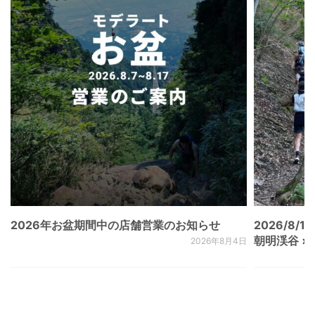
2026年お盆期間中の店舗営業のお知らせ
2026/8/15
朝明渓谷 × N
2026年8月4日