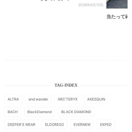
2026年6月15日
当たって砕け
TAG-INDEX
ALTRA
and wander
ARC'TERYX
AXESQUIN
BACH
BlackDiamond
BLACK DIAMOND
DEEPER'S WEAR
ELDORESO
EVERNEW
EXPED