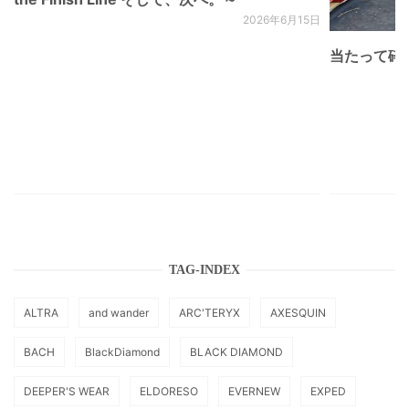
2026年6月15日
当たって砕け
TAG-INDEX
ALTRA
and wander
ARC'TERYX
AXESQUIN
BACH
BlackDiamond
BLACK DIAMOND
DEEPER'S WEAR
ELDORESO
EVERNEW
EXPED