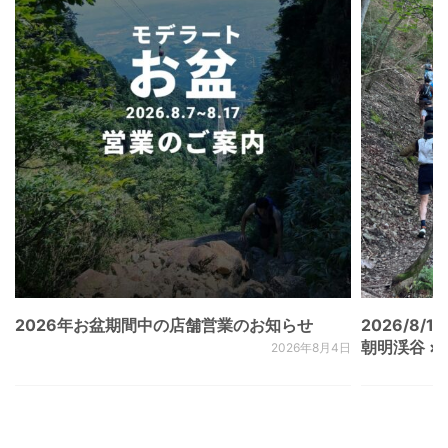
2026年お盆期間中の店舗営業のお知らせ
2026/8/15
朝明渓谷 × N
2026年8月4日