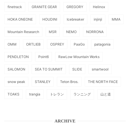
finetrack
GRANITE GEAR
GREGORY
Helinox
HOKA ONEONE
HOUDINI
Icebreaker
injinji
MMA
Mountain Research
MSR
NEMO
NORRONA
OMM
ORTLIEB
OSPREY
PaaGo
patagonia
PENDLETON
Point6
RawLow Mountain Works
SALOMON
SEA TO SUMMIT
SLIDE
smartwool
snow peak
STANLEY
Teton Bros.
THE NORTH FACE
TOAKS
trangia
トレラン
ランニング
山と道
ARCHIVE