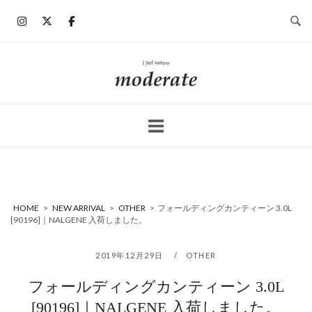
コ
ン
テ
ン
ホ
ツ
ー
へ
ム
ス
キ
ッ
プ
HOME
>
NEW ARRIVAL
>
OTHER
>
フォールディングカンティーン 3.0L
[90196]｜NALGENE 入荷しました。
2019年12月29日
OTHER
フォールディングカンティーン 3.0L
[90196]｜NALGENE 入荷しました。