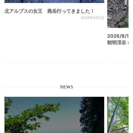
北アルプスの女王 燕岳行ってきました！
2026年8月5日
2026/8/15
朝明渓谷 × N
NEWS