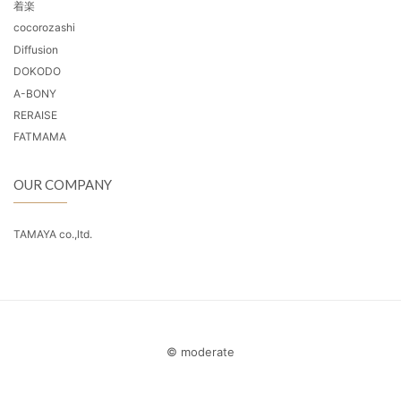
着楽
cocorozashi
Diffusion
DOKODO
A-BONY
RERAISE
FATMAMA
OUR COMPANY
TAMAYA co.,ltd.
© moderate