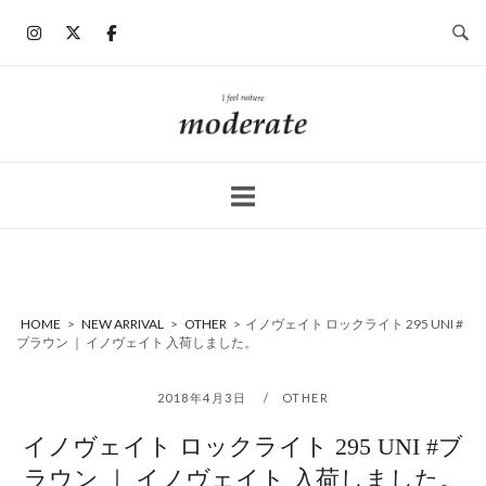
コ
ン
テ
ン
ホ
ツ
ー
へ
ム
ス
キ
ッ
プ
HOME
>
NEW ARRIVAL
>
OTHER
>
イノヴェイト ロックライト 295 UNI #
ブラウン ｜ イノヴェイト 入荷しました。
2018年4月3日
OTHER
イノヴェイト ロックライト 295 UNI #ブ
ラウン ｜ イノヴェイト 入荷しました。