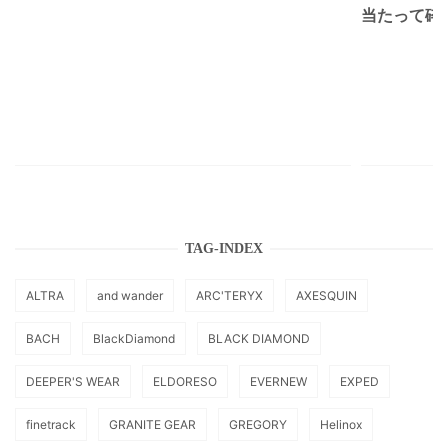
当たって砕け
TAG-INDEX
ALTRA
and wander
ARC'TERYX
AXESQUIN
BACH
BlackDiamond
BLACK DIAMOND
DEEPER'S WEAR
ELDORESO
EVERNEW
EXPED
finetrack
GRANITE GEAR
GREGORY
Helinox