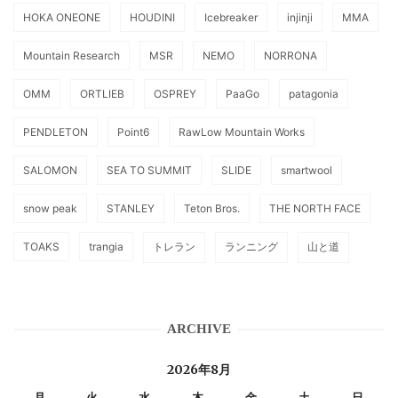
HOKA ONEONE
HOUDINI
Icebreaker
injinji
MMA
Mountain Research
MSR
NEMO
NORRONA
OMM
ORTLIEB
OSPREY
PaaGo
patagonia
PENDLETON
Point6
RawLow Mountain Works
SALOMON
SEA TO SUMMIT
SLIDE
smartwool
snow peak
STANLEY
Teton Bros.
THE NORTH FACE
TOAKS
trangia
トレラン
ランニング
山と道
ARCHIVE
2026年8月
月
火
水
木
金
土
日