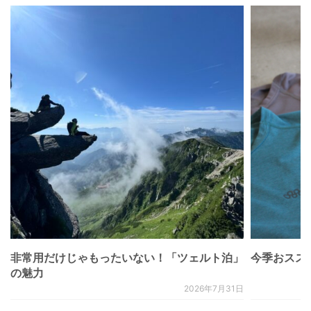
非常用だけじゃもったいない！「ツェルト泊」
今季おススメベ
の魅力
2026年7月31日