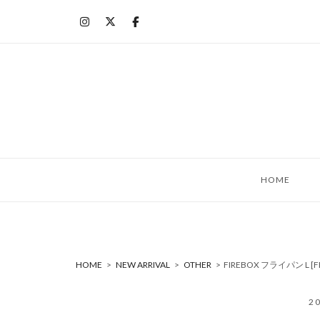
コ
ン
テ
ン
ツ
へ
ス
キ
ッ
HOME
プ
HOME
>
NEW ARRIVAL
>
OTHER
>
FIREBOX フライパン L [
2