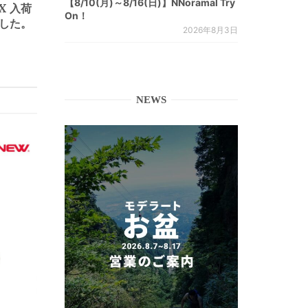
【8/10(月)～8/16(日)】NNoramal Try
OX 入荷
On！
した。
2026年8月3日
NEWS