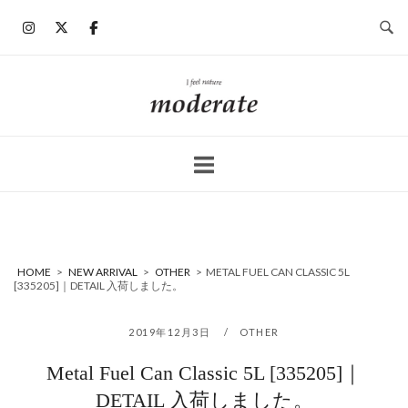
コ
ン
テ
ン
ホ
ツ
ー
へ
ム
ス
キ
ッ
プ
HOME
>
NEW ARRIVAL
>
OTHER
>
METAL FUEL CAN CLASSIC 5L
[335205]｜DETAIL 入荷しました。
2019年12月3日
OTHER
Metal Fuel Can Classic 5L [335205]｜
DETAIL 入荷しました。