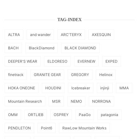
TAG-INDEX
ALTRA
and wander
ARC'TERYX
AXESQUIN
BACH
BlackDiamond
BLACK DIAMOND
DEEPER'S WEAR
ELDORESO
EVERNEW
EXPED
finetrack
GRANITE GEAR
GREGORY
Helinox
HOKA ONEONE
HOUDINI
Icebreaker
injinji
MMA
Mountain Research
MSR
NEMO
NORRONA
OMM
ORTLIEB
OSPREY
PaaGo
patagonia
PENDLETON
Point6
RawLow Mountain Works