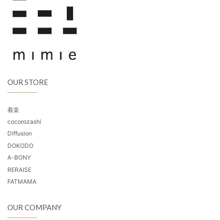
OUR STORE
着楽
cocorozashi
Diffusion
DOKODO
A-BONY
RERAISE
FATMAMA
OUR COMPANY