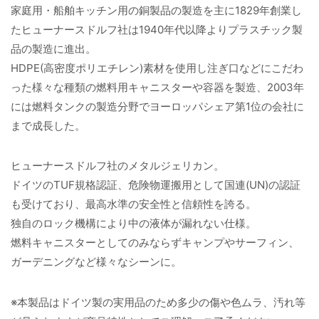
家庭用・船舶キッチン用の銅製品の製造を主に1829年創業し
たヒューナースドルフ社は1940年代以降よりプラスチック製
品の製造に進出。
HDPE(高密度ポリエチレン)素材を使用し注ぎ口などにこだわ
った様々な種類の燃料用キャニスターや容器を製造、2003年
には燃料タンクの製造分野でヨーロッパシェア第1位の会社に
まで成長した。
ヒューナースドルフ社のメタルジェリカン。
ドイツのTUF規格認証、危険物運搬用として国連(UN)の認証
も受けており、最高水準の安全性と信頼性を誇る。
独自のロック機構により中の液体が漏れない仕様。
燃料キャニスターとしてのみならずキャンプやサーフィン、
ガーデニングなど様々なシーンに。
※本製品はドイツ製の実用品のため多少の傷や色ムラ、汚れ等