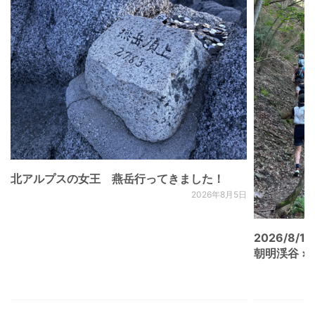
北アルプスの女王 燕岳行ってきました！
2026年8月5日
2026/8/15
朝明渓谷 × N