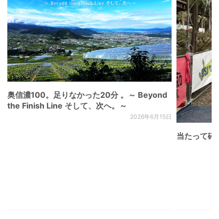
奥信濃100。足りなかった20分 。～ Beyond
the Finish Line そして、次へ。～
2026年6月15日
当たって砕け