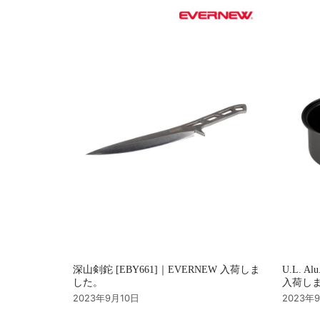
シ
ョ
ン
深山剣鉈 [EBY661]｜EVERNEW 入荷しま
U.L. Al
した。
入荷し
2023年9月10日
2023年