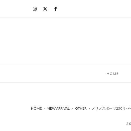
コ
ン
テ
ン
ツ
へ
ス
キ
ッ
HOME
プ
HOME
>
NEW ARRIVAL
>
OTHER
>
メリノスポーツ250リバーシ
2