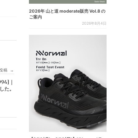
2026年 山と道 moderate販売 Vol.8 の
ご案内
2026年8月4日
投稿
→
94]｜
ました。