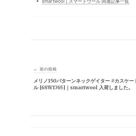
smartwool | スマートウール 関連記事一覧
投
前の投稿
←
稿
メリノ150パターンネックゲイター #カスケー
ル [6SW1765]｜smartwool 入荷しました。
ナ
ビ
ゲ
ー