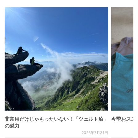
非常用だけじゃもったいない！「ツェルト泊」
今季おススメベ
の魅力
2026年7月31日