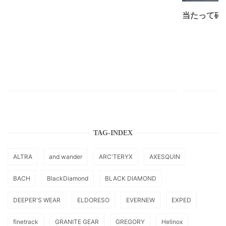
当たって砕け
TAG-INDEX
ALTRA
and wander
ARC'TERYX
AXESQUIN
BACH
BlackDiamond
BLACK DIAMOND
DEEPER'S WEAR
ELDORESO
EVERNEW
EXPED
finetrack
GRANITE GEAR
GREGORY
Helinox