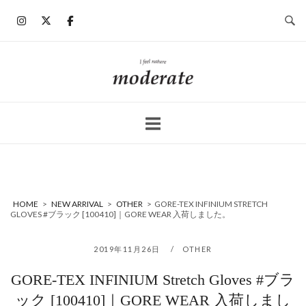
コ
ン
テ
ン
ホ
ツ
ー
へ
ム
ス
キ
ッ
プ
HOME
>
NEW ARRIVAL
>
OTHER
>
GORE-TEX INFINIUM STRETCH
GLOVES #ブラック [100410]｜GORE WEAR 入荷しました。
2019年11月26日
OTHER
GORE-TEX INFINIUM Stretch Gloves #ブラ
ック [100410]｜GORE WEAR 入荷しまし