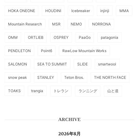
HOKA ONEONE
HOUDINI
Icebreaker
injinji
MMA
Mountain Research
MSR
NEMO
NORRONA
OMM
ORTLIEB
OSPREY
PaaGo
patagonia
PENDLETON
Point6
RawLow Mountain Works
SALOMON
SEA TO SUMMIT
SLIDE
smartwool
snow peak
STANLEY
Teton Bros.
THE NORTH FACE
TOAKS
trangia
トレラン
ランニング
山と道
ARCHIVE
2026年8月