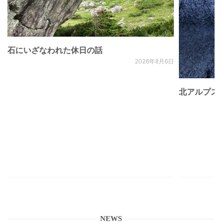
石にいざなわれた休日の話
2026年8月6日
北アルプス
NEWS