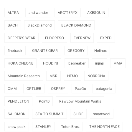
ALTRA
and wander
ARC'TERYX
AXESQUIN
BACH
BlackDiamond
BLACK DIAMOND
DEEPER'S WEAR
ELDORESO
EVERNEW
EXPED
finetrack
GRANITE GEAR
GREGORY
Helinox
HOKA ONEONE
HOUDINI
Icebreaker
injinji
MMA
Mountain Research
MSR
NEMO
NORRONA
OMM
ORTLIEB
OSPREY
PaaGo
patagonia
PENDLETON
Point6
RawLow Mountain Works
SALOMON
SEA TO SUMMIT
SLIDE
smartwool
snow peak
STANLEY
Teton Bros.
THE NORTH FACE