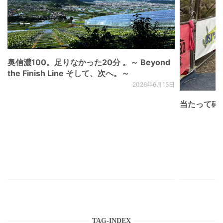
奥信濃100。足りなかった20分 。～ Beyond
the Finish Line そして、次へ。～
2026年6月15日
当たって砕け
TAG-INDEX