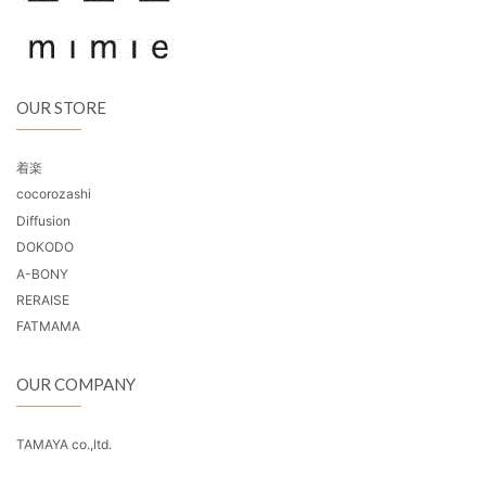
OUR STORE
着楽
cocorozashi
Diffusion
DOKODO
A-BONY
RERAISE
FATMAMA
OUR COMPANY
TAMAYA co.,ltd.