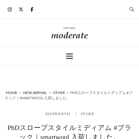
コ
ン
テ
ン
ホ
ツ
ー
へ
ム
ス
キ
ッ
プ
HOME
>
NEW ARRIVAL
>
OTHER
>
PHDスロープスタイルミディアム #ブ
ラック｜SMARTWOOL 入荷しました。
2019年8月9日
OTHER
PhDスロープスタイルミディアム #ブラ
ック｜smartwool 入荷しました。