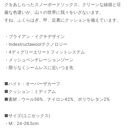
クをあしらったスノーボードソックス。クリーンな線描と荘
厳な色遣いが、山々の世界に我々をいざないます。
すね、ふくらはぎ、甲、足裏にクッションを備えています。
・ブライアン・イグチデザイン
・Indestructawoolテクノロジー
・4ディグリーエリートフィットシステム
・メッシュベンチレーションゾーン
・限りなくシームレスに近いつま先
■ハイト：オーバーザカーフ
■クッション：ミディアム
■素材：ウール56%、ナイロン42%、ポリウレタン2%
■サイズ(ユニセックス)
・M：24-26.5cm