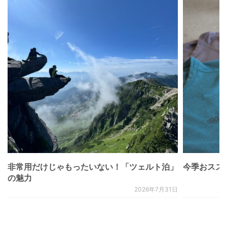
非常用だけじゃもったいない！「ツェルト泊」
今季おススメベ
の魅力
2026年7月31日