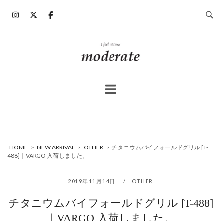
コ
ン
テ
ン
ホ
ツ
ー
へ
ム
ス
キ
ッ
プ
HOME
>
NEW ARRIVAL
>
OTHER
>
チタニウムバイフォールドグリル [T-
488]｜VARGO 入荷しました。
2019年11月14日
OTHER
チタニウムバイフォールドグリル [T-488]
｜VARGO 入荷しました。