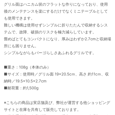
グリル面はハニカム状のフラットな作りになっており、使用
後のメンテナンスを楽にするだけでなくミニテーブルとして
も使用できます。
難しい機構は使用せずシンプルに折りたたんで収納するシス
テムで、故障、破損のリスクを極力減らしています。
畳めばとてもコンパクトになり、厚みはわずか2.7cmと収納場
所にも困りません。
シンプルながらもバーゴらしさあふれるグリルです。
■重さ：108g（本体のみ）
■サイズ：使用時／グリル面 19×20.5cｍ、高さ 約11cｍ、収
納時／19.5×10.5×2.7cm
■耐荷重：約1,500g
※こちらの商品は実店舗及び、弊社が運営する他ショッピング
サイトと在庫を共有して販売しております。