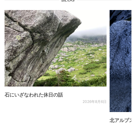
BLOG
石にいざなわれた休日の話
2026年8月6日
北アルプス