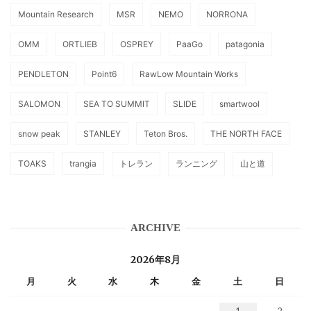
Mountain Research
MSR
NEMO
NORRONA
OMM
ORTLIEB
OSPREY
PaaGo
patagonia
PENDLETON
Point6
RawLow Mountain Works
SALOMON
SEA TO SUMMIT
SLIDE
smartwool
snow peak
STANLEY
Teton Bros.
THE NORTH FACE
TOAKS
trangia
トレラン
ランニング
山と道
ARCHIVE
2026年8月
月
火
水
木
金
土
日
1
2