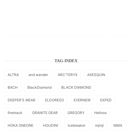
TAG-INDEX
ALTRA
and wander
ARC'TERYX
AXESQUIN
BACH
BlackDiamond
BLACK DIAMOND
DEEPER'S WEAR
ELDORESO
EVERNEW
EXPED
finetrack
GRANITE GEAR
GREGORY
Helinox
HOKA ONEONE
HOUDINI
Icebreaker
injinji
MMA