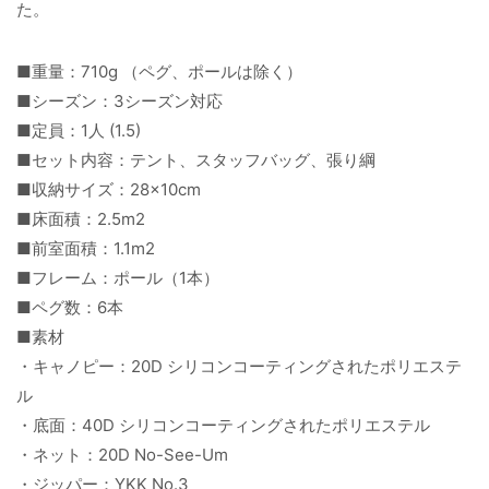
た。
■重量：710g （ペグ、ポールは除く）
■シーズン：3シーズン対応
■定員：1人 (1.5)
■セット内容：テント、スタッフバッグ、張り綱
■収納サイズ：28×10cm
■床面積：2.5m2
■前室面積：1.1m2
■フレーム：ポール（1本）
■ペグ数：6本
■素材
・キャノピー：20D シリコンコーティングされたポリエステ
ル
・底面：40D シリコンコーティングされたポリエステル
・ネット：20D No-See-Um
・ジッパー：YKK No.3