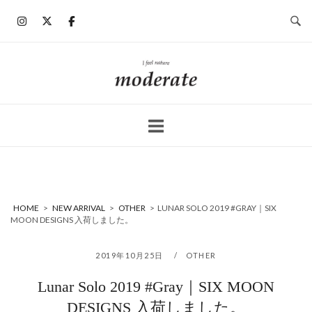
コ
ン
テ
ン
ホ
ツ
ー
へ
ム
ス
キ
ッ
プ
HOME
>
NEW ARRIVAL
>
OTHER
>
LUNAR SOLO 2019 #GRAY｜SIX
MOON DESIGNS 入荷しました。
2019年10月25日
OTHER
Lunar Solo 2019 #Gray｜SIX MOON
DESIGNS 入荷しました。