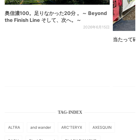
奥信濃100。足りなかった20分 。～ Beyond
the Finish Line そして、次へ。～
2026年6月15日
当たって砕け
TAG-INDEX
ALTRA
and wander
ARC'TERYX
AXESQUIN