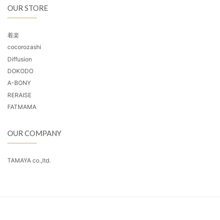
OUR STORE
着楽
cocorozashi
Diffusion
DOKODO
A-BONY
RERAISE
FATMAMA
OUR COMPANY
TAMAYA co.,ltd.