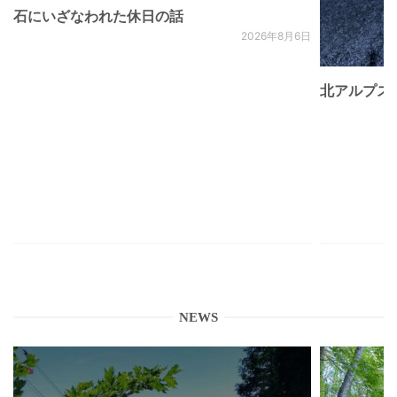
石にいざなわれた休日の話
2026年8月6日
北アルプス
NEWS