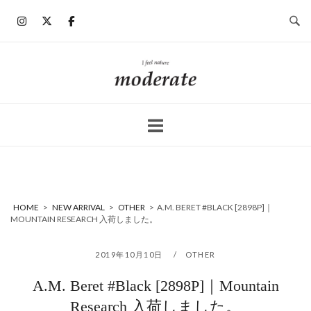
コ
ン
テ
ン
ホ
ツ
ー
へ
ム
ス
キ
ッ
プ
HOME
>
NEW ARRIVAL
>
OTHER
>
A.M. BERET #BLACK [2898P]｜
MOUNTAIN RESEARCH 入荷しました。
2019年10月10日
OTHER
A.M. Beret #Black [2898P]｜Mountain
Research 入荷しました。