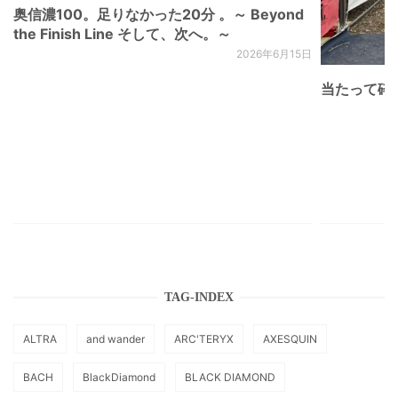
奥信濃100。足りなかった20分 。～ Beyond
the Finish Line そして、次へ。～
2026年6月15日
当たって砕け
TAG-INDEX
ALTRA
and wander
ARC'TERYX
AXESQUIN
BACH
BlackDiamond
BLACK DIAMOND