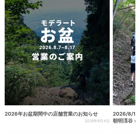
2026年お盆期間中の店舗営業のお知らせ
2026/8/15
朝明渓谷 × N
2026年8月4日