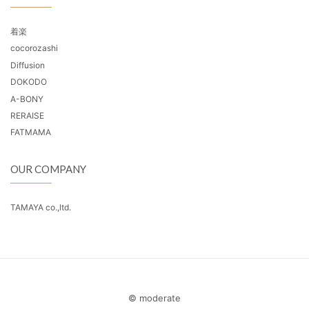
着楽
cocorozashi
Diffusion
DOKODO
A-BONY
RERAISE
FATMAMA
OUR COMPANY
TAMAYA co.,ltd.
© moderate