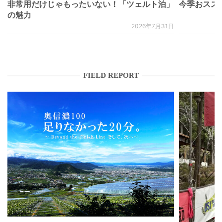
非常用だけじゃもったいない！「ツェルト泊」
今季おススメベ
の魅力
2026年7月31日
FIELD REPORT