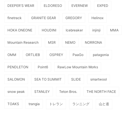
DEEPER'S WEAR
ELDORESO
EVERNEW
EXPED
finetrack
GRANITE GEAR
GREGORY
Helinox
HOKA ONEONE
HOUDINI
Icebreaker
injinji
MMA
Mountain Research
MSR
NEMO
NORRONA
OMM
ORTLIEB
OSPREY
PaaGo
patagonia
PENDLETON
Point6
RawLow Mountain Works
SALOMON
SEA TO SUMMIT
SLIDE
smartwool
snow peak
STANLEY
Teton Bros.
THE NORTH FACE
TOAKS
trangia
トレラン
ランニング
山と道