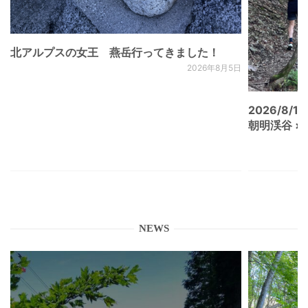
北アルプスの女王 燕岳行ってきました！
2026年8月5日
2026/8/15
朝明渓谷 × N
NEWS