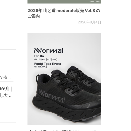
2026年 山と道 moderate販売 Vol.8 の
ご案内
2026年8月4日
投稿
→
69]｜
ました。