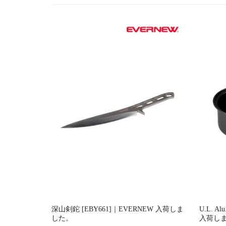
ー
シ
ョ
ン
深山剣鉈 [EBY661]｜EVERNEW 入荷しま
U.L. Al
した。
入荷し