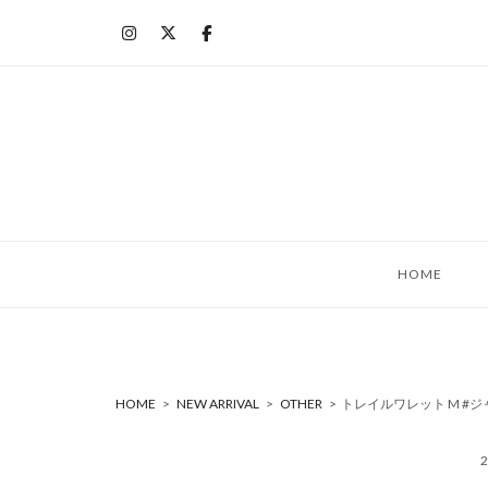
コ
ン
テ
ン
ツ
へ
ス
キ
ッ
HOME
プ
HOME
>
NEW ARRIVAL
>
OTHER
>
トレイルワレット M #ジャス