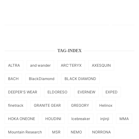
TAG-INDEX
ALTRA
and wander
ARC'TERYX
AXESQUIN
BACH
BlackDiamond
BLACK DIAMOND
DEEPER'S WEAR
ELDORESO
EVERNEW
EXPED
finetrack
GRANITE GEAR
GREGORY
Helinox
HOKA ONEONE
HOUDINI
Icebreaker
injinji
MMA
Mountain Research
MSR
NEMO
NORRONA