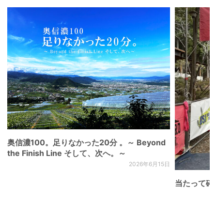
奥信濃100。足りなかった20分 。～ Beyond
the Finish Line そして、次へ。～
2026年6月15日
当たって砕け