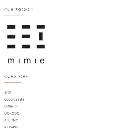
OUR PROJECT
OUR STORE
着楽
cocorozashi
Diffusion
DOKODO
A-BONY
RERAISE