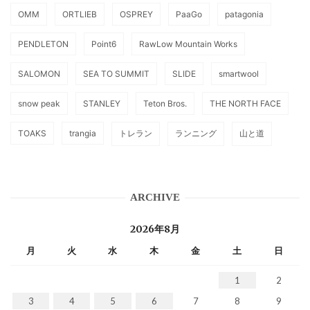
OMM
ORTLIEB
OSPREY
PaaGo
patagonia
PENDLETON
Point6
RawLow Mountain Works
SALOMON
SEA TO SUMMIT
SLIDE
smartwool
snow peak
STANLEY
Teton Bros.
THE NORTH FACE
TOAKS
trangia
トレラン
ランニング
山と道
ARCHIVE
2026年8月
月
火
水
木
金
土
日
1
2
3
4
5
6
7
8
9