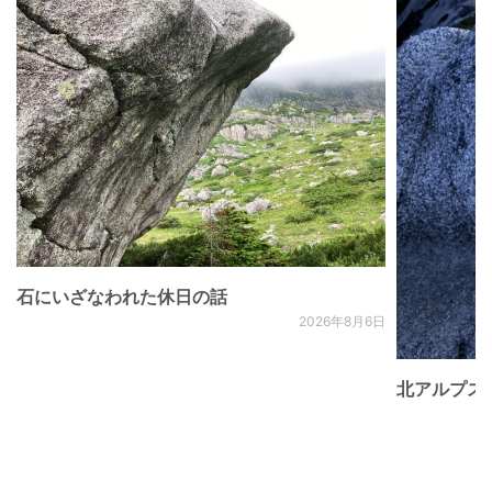
石にいざなわれた休日の話
2026年8月6日
北アルプス