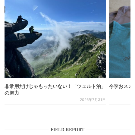
非常用だけじゃもったいない！「ツェルト泊」
今季おススメベ
の魅力
2026年7月31日
FIELD REPORT