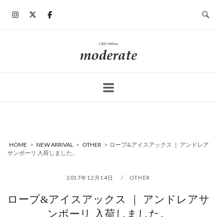
コ
ン
テ
ン
ホ
ツ
ー
へ
ム
ス
キ
ッ
プ
HOME
>
NEW ARRIVAL
>
OTHER
>
ロープ&アイスアックス ｜ アンドレア
サンポーリ 入荷しました。
2017年12月14日
OTHER
ロープ&アイスアックス ｜ アンドレアサ
ンポーリ 入荷しました。