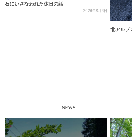
石にいざなわれた休日の話
2026年8月6日
北アルプス
NEWS