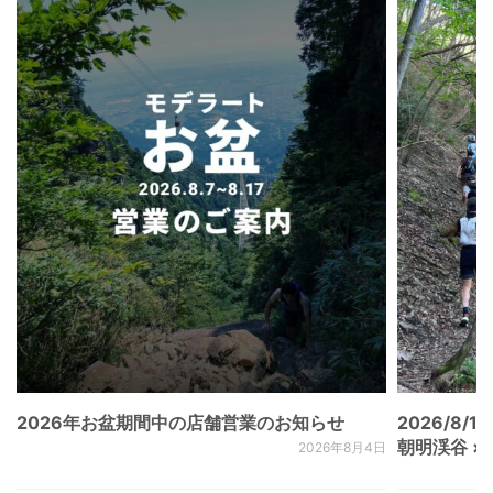
2026年お盆期間中の店舗営業のお知らせ
2026/8/15
朝明渓谷 × N
2026年8月4日