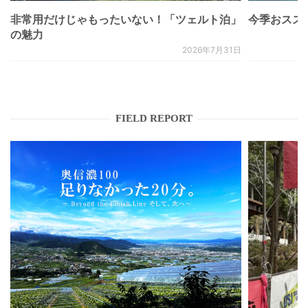
非常用だけじゃもったいない！「ツェルト泊」
今季おススメベ
の魅力
2026年7月31日
FIELD REPORT