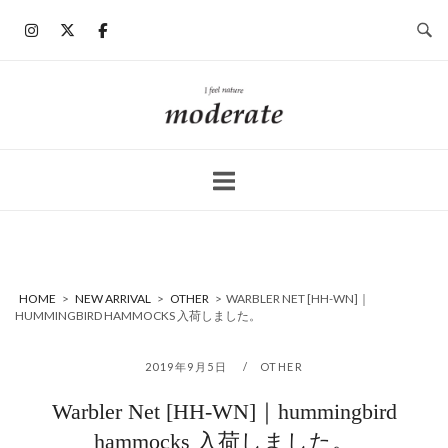
コ
ン
テ
ン
ホ
ツ
ー
へ
ム
ス
キ
ッ
プ
HOME
>
NEW ARRIVAL
>
OTHER
>
WARBLER NET [HH-WN]｜
HUMMINGBIRD HAMMOCKS 入荷しました。
2019年9月5日
OTHER
Warbler Net [HH-WN]｜hummingbird
hammocks 入荷しました。