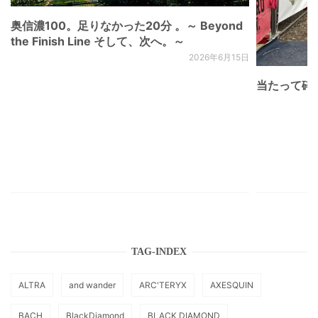
奥信濃100。足りなかった20分 。～ Beyond
the Finish Line そして、次へ。～
2026年6月15日
当たって砕け
TAG-INDEX
ALTRA
and wander
ARC'TERYX
AXESQUIN
BACH
BlackDiamond
BLACK DIAMOND