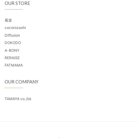
OUR STORE
着楽
cocorozashi
Diffusion
DOKODO
A-BONY
RERAISE
FATMAMA
OUR COMPANY
TAMAYA co.,ltd.