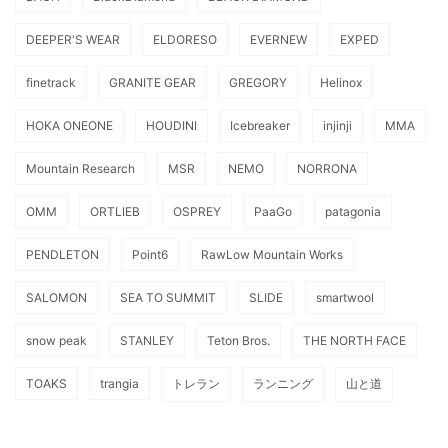
DEEPER'S WEAR
ELDORESO
EVERNEW
EXPED
finetrack
GRANITE GEAR
GREGORY
Helinox
HOKA ONEONE
HOUDINI
Icebreaker
injinji
MMA
Mountain Research
MSR
NEMO
NORRONA
OMM
ORTLIEB
OSPREY
PaaGo
patagonia
PENDLETON
Point6
RawLow Mountain Works
SALOMON
SEA TO SUMMIT
SLIDE
smartwool
snow peak
STANLEY
Teton Bros.
THE NORTH FACE
TOAKS
trangia
トレラン
ランニング
山と道