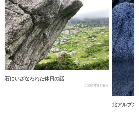
石にいざなわれた休日の話
2026年8月6日
北アルプス