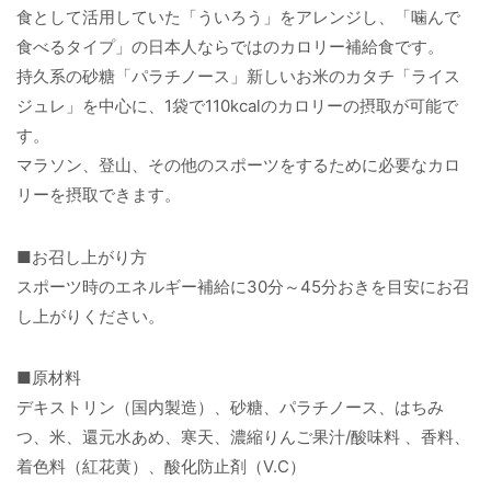
食として活用していた「ういろう」をアレンジし、「噛んで
食べるタイプ」の日本人ならではのカロリー補給食です。
持久系の砂糖「パラチノース」新しいお米のカタチ「ライス
ジュレ」を中心に、1袋で110kcalのカロリーの摂取が可能で
す。
マラソン、登山、その他のスポーツをするために必要なカロ
リーを摂取できます。
■お召し上がり方
スポーツ時のエネルギー補給に30分～45分おきを目安にお召
し上がりください。
■原材料
デキストリン（国内製造）、砂糖、パラチノース、はちみ
つ、米、還元水あめ、寒天、濃縮りんご果汁/酸味料 、香料、
着色料（紅花黄）、酸化防止剤（V.C）