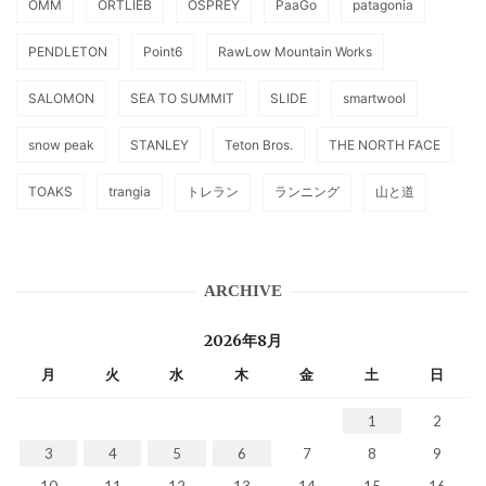
OMM
ORTLIEB
OSPREY
PaaGo
patagonia
PENDLETON
Point6
RawLow Mountain Works
SALOMON
SEA TO SUMMIT
SLIDE
smartwool
snow peak
STANLEY
Teton Bros.
THE NORTH FACE
TOAKS
trangia
トレラン
ランニング
山と道
ARCHIVE
2026年8月
月
火
水
木
金
土
日
1
2
3
4
5
6
7
8
9
10
11
12
13
14
15
16