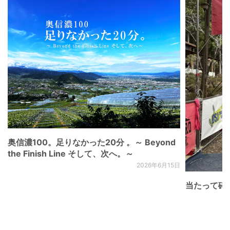
奥信濃100。足りなかった20分 。～ Beyond
the Finish Line そして、次へ。～
2026年6月15日
当たって砕け