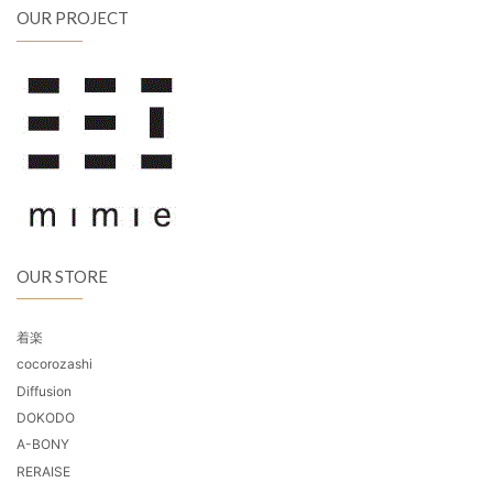
OUR PROJECT
OUR STORE
着楽
cocorozashi
Diffusion
DOKODO
A-BONY
RERAISE