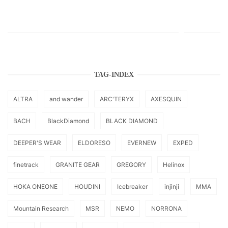
TAG-INDEX
ALTRA
and wander
ARC'TERYX
AXESQUIN
BACH
BlackDiamond
BLACK DIAMOND
DEEPER'S WEAR
ELDORESO
EVERNEW
EXPED
finetrack
GRANITE GEAR
GREGORY
Helinox
HOKA ONEONE
HOUDINI
Icebreaker
injinji
MMA
Mountain Research
MSR
NEMO
NORRONA