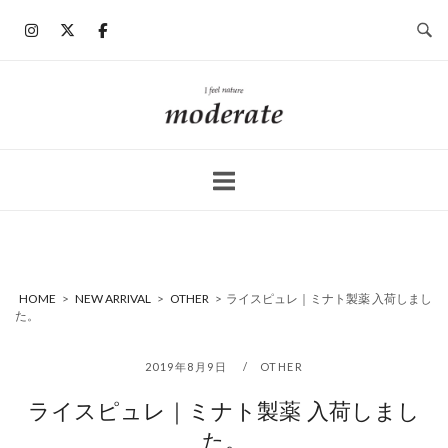
コ
ン
テ
ン
ホ
ツ
ー
へ
ム
ス
キ
ッ
プ
HOME
>
NEW ARRIVAL
>
OTHER
>
ライスピュレ｜ミナト製薬 入荷しまし
た。
2019年8月9日
OTHER
ライスピュレ｜ミナト製薬 入荷しまし
た。