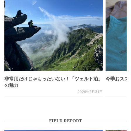
非常用だけじゃもったいない！「ツェルト泊」
今季おススメベ
の魅力
2026年7月31日
FIELD REPORT