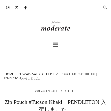
コ
ン
テ
ン
ホ
ツ
ー
へ
ム
ス
キ
ッ
プ
HOME
>
NEW ARRIVAL
>
OTHER
>
ZIP POUCH #TUCSON KHAKI｜
PENDLETON 入荷しました。
2019年1月24日
OTHER
Zip Pouch #Tucson Khaki｜PENDLETON 入
荷しました。