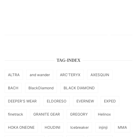
TAG-INDEX
ALTRA
and wander
ARC'TERYX
AXESQUIN
BACH
BlackDiamond
BLACK DIAMOND
DEEPER'S WEAR
ELDORESO
EVERNEW
EXPED
finetrack
GRANITE GEAR
GREGORY
Helinox
HOKA ONEONE
HOUDINI
Icebreaker
injinji
MMA