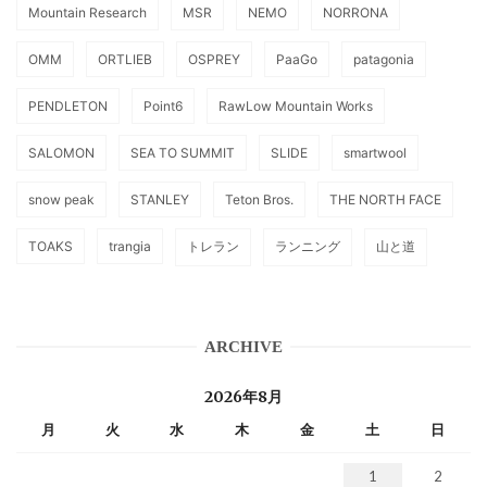
Mountain Research
MSR
NEMO
NORRONA
OMM
ORTLIEB
OSPREY
PaaGo
patagonia
PENDLETON
Point6
RawLow Mountain Works
SALOMON
SEA TO SUMMIT
SLIDE
smartwool
snow peak
STANLEY
Teton Bros.
THE NORTH FACE
TOAKS
trangia
トレラン
ランニング
山と道
ARCHIVE
2026年8月
月
火
水
木
金
土
日
1
2