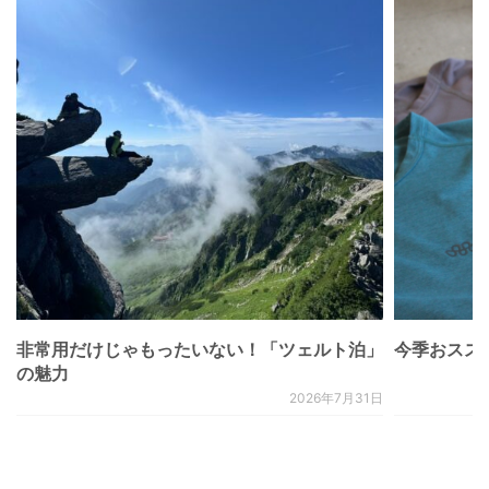
非常用だけじゃもったいない！「ツェルト泊」
今季おススメベ
の魅力
2026年7月31日