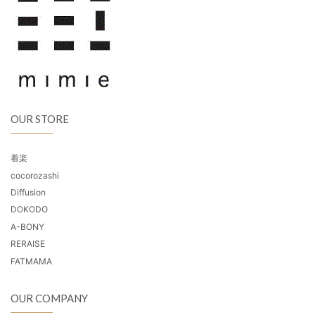
OUR STORE
着楽
cocorozashi
Diffusion
DOKODO
A-BONY
RERAISE
FATMAMA
OUR COMPANY