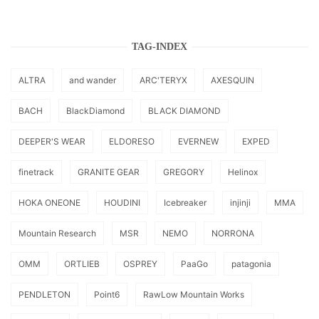
TAG-INDEX
ALTRA
and wander
ARC'TERYX
AXESQUIN
BACH
BlackDiamond
BLACK DIAMOND
DEEPER'S WEAR
ELDORESO
EVERNEW
EXPED
finetrack
GRANITE GEAR
GREGORY
Helinox
HOKA ONEONE
HOUDINI
Icebreaker
injinji
MMA
Mountain Research
MSR
NEMO
NORRONA
OMM
ORTLIEB
OSPREY
PaaGo
patagonia
PENDLETON
Point6
RawLow Mountain Works