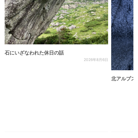
石にいざなわれた休日の話
2026年8月6日
北アルプス