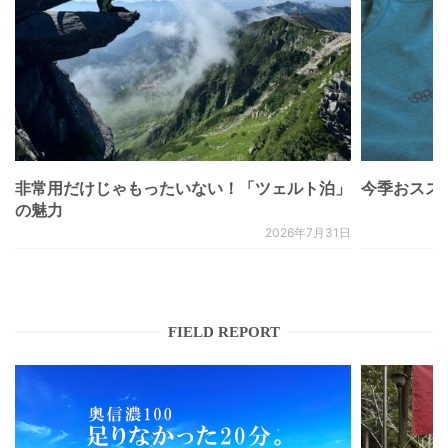
非常用だけじゃもったいない！「ツェルト泊」
今季おススメベ
の魅力
2026年7月31日
FIELD REPORT