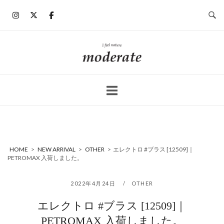
コ
ン
テ
ン
ホ
ツ
ー
へ
ム
ス
キ
ッ
プ
HOME
>
NEW ARRIVAL
>
OTHER
>
エレクトロ #ブラス [12509]｜
PETROMAX 入荷しました。
2022年4月24日
OTHER
エレクトロ #ブラス [12509]｜
PETROMAX 入荷しました。