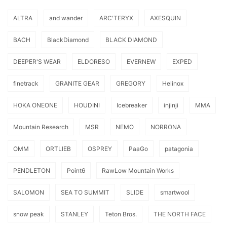
ALTRA
and wander
ARC'TERYX
AXESQUIN
BACH
BlackDiamond
BLACK DIAMOND
DEEPER'S WEAR
ELDORESO
EVERNEW
EXPED
finetrack
GRANITE GEAR
GREGORY
Helinox
HOKA ONEONE
HOUDINI
Icebreaker
injinji
MMA
Mountain Research
MSR
NEMO
NORRONA
OMM
ORTLIEB
OSPREY
PaaGo
patagonia
PENDLETON
Point6
RawLow Mountain Works
SALOMON
SEA TO SUMMIT
SLIDE
smartwool
snow peak
STANLEY
Teton Bros.
THE NORTH FACE