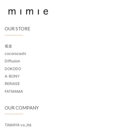
OUR STORE
着楽
cocorozashi
Diffusion
DOKODO
A-BONY
RERAISE
FATMAMA
OUR COMPANY
TAMAYA co.,ltd.