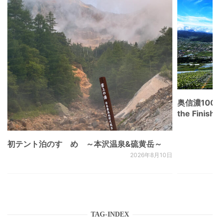
奥信濃100
the Fini
初テント泊のすゝめ ～本沢温泉&硫黄岳～
2026年8月10日
TAG-INDEX