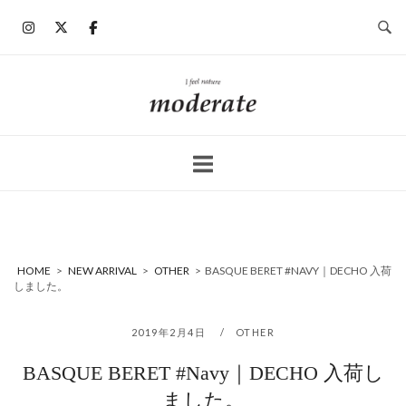
コ
ン
テ
ン
ホ
ツ
ー
へ
ム
ス
キ
ッ
プ
HOME
>
NEW ARRIVAL
>
OTHER
>
BASQUE BERET #NAVY｜DECHO 入荷
しました。
2019年2月4日
OTHER
BASQUE BERET #Navy｜DECHO 入荷し
ました。