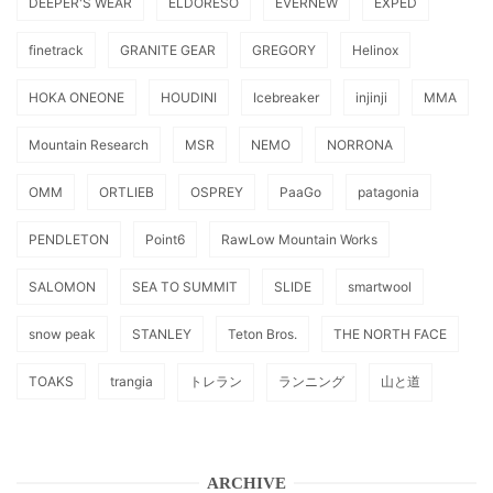
DEEPER'S WEAR
ELDORESO
EVERNEW
EXPED
finetrack
GRANITE GEAR
GREGORY
Helinox
HOKA ONEONE
HOUDINI
Icebreaker
injinji
MMA
Mountain Research
MSR
NEMO
NORRONA
OMM
ORTLIEB
OSPREY
PaaGo
patagonia
PENDLETON
Point6
RawLow Mountain Works
SALOMON
SEA TO SUMMIT
SLIDE
smartwool
snow peak
STANLEY
Teton Bros.
THE NORTH FACE
TOAKS
trangia
トレラン
ランニング
山と道
ARCHIVE