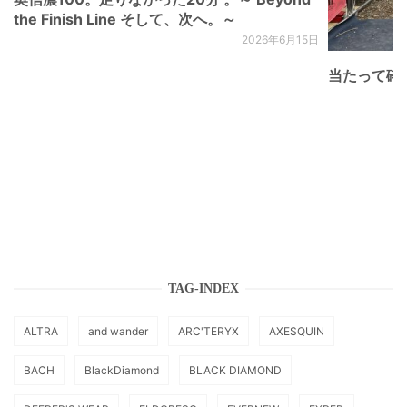
the Finish Line そして、次へ。～
2026年6月15日
当たって砕け
TAG-INDEX
ALTRA
and wander
ARC'TERYX
AXESQUIN
BACH
BlackDiamond
BLACK DIAMOND