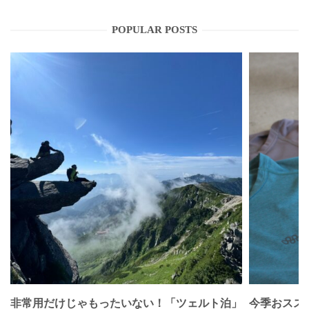
POPULAR POSTS
非常用だけじゃもったいない！「ツェルト泊」
今季おススメベ