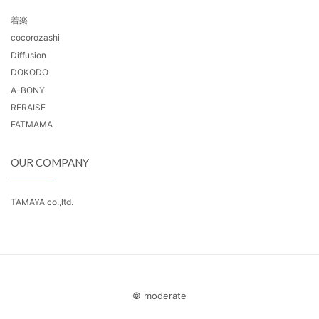
着楽
cocorozashi
Diffusion
DOKODO
A-BONY
RERAISE
FATMAMA
OUR COMPANY
TAMAYA co.,ltd.
© moderate