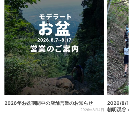
2026年お盆期間中の店舗営業のお知らせ
2026/8/15
朝明渓谷 × N
2026年8月4日