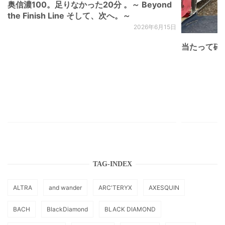
奥信濃100。足りなかった20分 。～ Beyond
the Finish Line そして、次へ。～
2026年6月15日
当たって砕け
TAG-INDEX
ALTRA
and wander
ARC'TERYX
AXESQUIN
BACH
BlackDiamond
BLACK DIAMOND