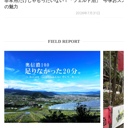
非常用だけじゃもったいない！「ツェルト泊」
今季おススメベ
の魅力
2026年7月31日
FIELD REPORT