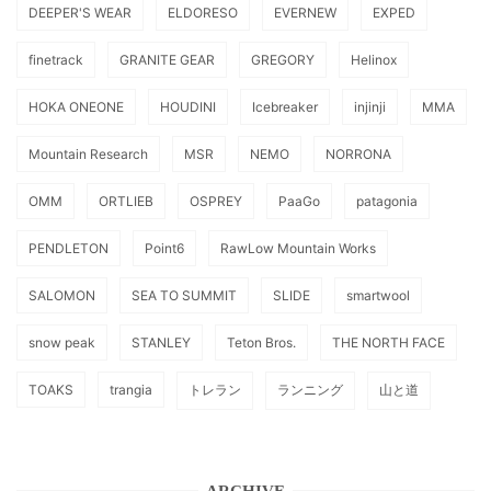
DEEPER'S WEAR
ELDORESO
EVERNEW
EXPED
finetrack
GRANITE GEAR
GREGORY
Helinox
HOKA ONEONE
HOUDINI
Icebreaker
injinji
MMA
Mountain Research
MSR
NEMO
NORRONA
OMM
ORTLIEB
OSPREY
PaaGo
patagonia
PENDLETON
Point6
RawLow Mountain Works
SALOMON
SEA TO SUMMIT
SLIDE
smartwool
snow peak
STANLEY
Teton Bros.
THE NORTH FACE
TOAKS
trangia
トレラン
ランニング
山と道
ARCHIVE