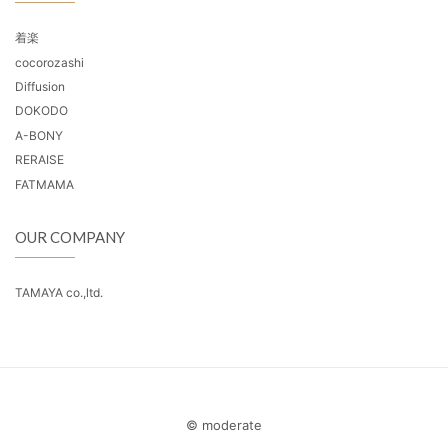
着楽
cocorozashi
Diffusion
DOKODO
A-BONY
RERAISE
FATMAMA
OUR COMPANY
TAMAYA co.,ltd.
© moderate