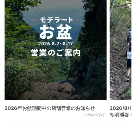
2026年お盆期間中の店舗営業のお知らせ
2026/8/15
朝明渓谷 × N
2026年8月4日